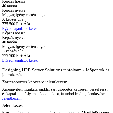
Képzés hossza:
40 tanóra
Képzés nyelve:
Magyar, igény esetén angol
A képzés díja:
775 500 Ft + Áfa
Egyedi ajánlatot kérek
Képzés hossza:
Képzés nyelve:
40 tanóra
Magyar, igény esetén angol
A képzés díja:
775 500 Ft + Áfa
Egyedi ajánlatot kérek
Designing HPE Server Solutions tanfolyam - Időpontok és
jelentkezés
Zártcsoportos képzésre jelentkezem
Amennyiben munkatársaiddal zárt csoportos képzésen veszel részt
és kaptál a tanfolyam időpont kódot, itt tudod leadni jelentkezésedet.
Jelentkezem
Jelentkezés
Erre a tanfolyamra nem hirdetünk nyílt időpontot. Megfelelő számú