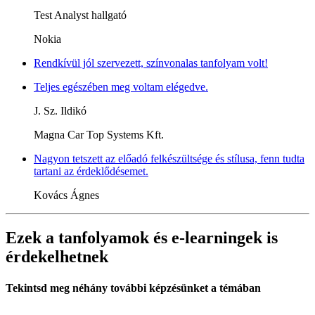
Test Analyst hallgató
Nokia
Rendkívül jól szervezett, színvonalas tanfolyam volt!
Teljes egészében meg voltam elégedve.
J. Sz. Ildikó
Magna Car Top Systems Kft.
Nagyon tetszett az előadó felkészültsége és stílusa, fenn tudta
tartani az érdeklődésemet.
Kovács Ágnes
Ezek a tanfolyamok és e-learningek is
érdekelhetnek
Tekintsd meg néhány további képzésünket a témában