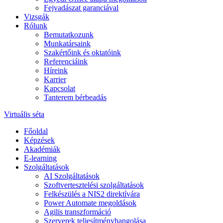
Fejvadászat garanciával
Vizsgák
Rólunk
Bemutatkozunk
Munkatársaink
Szakértőink és oktatóink
Referenciáink
Híreink
Karrier
Kapcsolat
Tanterem bérbeadás
Virtuális séta
Főoldal
Képzések
Akadémiák
E-learning
Szolgáltatások
AI Szolgáltatások
Szoftvertesztelési szolgáltatások
Felkészülés a NIS2 direktívára
Power Automate megoldások
Agilis transzformáció
Szerverek teljesítményhangolása