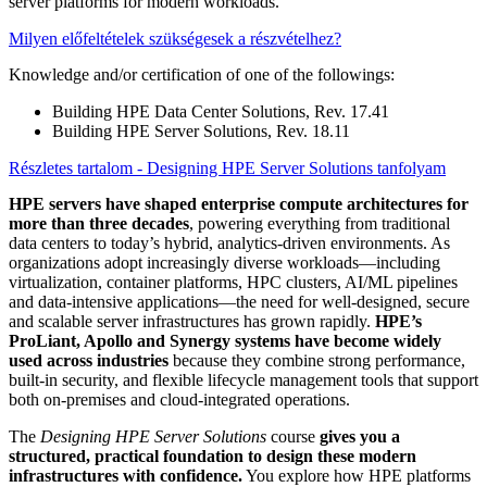
server platforms for modern workloads.
Milyen előfeltételek szükségesek a részvételhez?
Knowledge and/or certification of one of the followings:
Building HPE Data Center Solutions, Rev. 17.41
Building HPE Server Solutions, Rev. 18.11
Részletes tartalom - Designing HPE Server Solutions tanfolyam
HPE servers have shaped enterprise compute architectures for
more than three decades
, powering everything from traditional
data centers to today’s hybrid, analytics-driven environments. As
organizations adopt increasingly diverse workloads—including
virtualization, container platforms, HPC clusters, AI/ML pipelines
and data-intensive applications—the need for well-designed, secure
and scalable server infrastructures has grown rapidly.
HPE’s
ProLiant, Apollo and Synergy systems have become widely
used across industries
because they combine strong performance,
built-in security, and flexible lifecycle management tools that support
both on-premises and cloud-integrated operations.
The
Designing HPE Server Solutions
course
gives you a
structured, practical foundation to design these modern
infrastructures with confidence.
You explore how HPE platforms