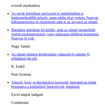
evosoft munkatársa
Az egyik legjobban szervezett és minőségében is
legkiemelkedőbb képzés, amin eddig részt vettem. Nagyon
lelkiismeretesen és részletesen adta le az anyagot az oktató.
Bármikor tehettünk fel kérdés, amit az oktató megpróbált
rögtön megmagyarázni, vagy másnapra példával bemutatni.
Nagyon jó volt.
Nagy Tamás
Az oktató minden kérdésünkre válaszolt és mindig jó
példákkal járt elő.
R. Enikő
Pont Systems
Tetszett, hogy gyakorlatokon keresztül, interaktívan lettek
bemutatva a különböző függvények, feladatok
Excel alapok hallgató
Continental