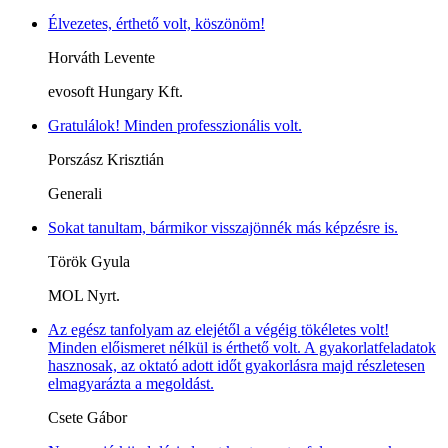
Élvezetes, érthető volt, köszönöm!
Horváth Levente
evosoft Hungary Kft.
Gratulálok! Minden professzionális volt.
Porszász Krisztián
Generali
Sokat tanultam, bármikor visszajönnék más képzésre is.
Török Gyula
MOL Nyrt.
Az egész tanfolyam az elejétől a végéig tökéletes volt!
Minden előismeret nélkül is érthető volt. A gyakorlatfeladatok
hasznosak, az oktató adott időt gyakorlásra majd részletesen
elmagyarázta a megoldást.
Csete Gábor