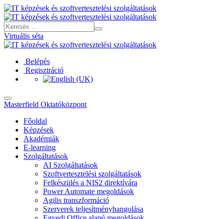
Virtuális séta
Belépés
Regisztráció
Masterfield Oktatóközpont
Főoldal
Képzések
Akadémiák
E-learning
Szolgáltatások
AI Szolgáltatások
Szoftvertesztelési szolgáltatások
Felkészülés a NIS2 direktívára
Power Automate megoldások
Agilis transzformáció
Szerverek teljesítményhangolása
Egyedi Office alapú megoldások