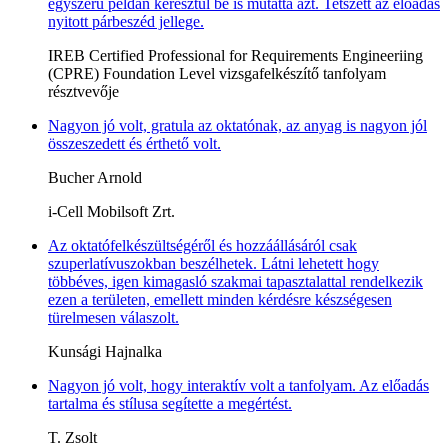
egyszerű példán keresztül be is mutatta azt. Tetszett az előadás
nyitott párbeszéd jellege.
IREB Certified Professional for Requirements Engineeriing
(CPRE) Foundation Level vizsgafelkészítő tanfolyam
résztvevője
Nagyon jó volt, gratula az oktatónak, az anyag is nagyon jól
összeszedett és érthető volt.
Bucher Arnold
i-Cell Mobilsoft Zrt.
Az oktatófelkészültségéről és hozzáállásáról csak
szuperlatívuszokban beszélhetek. Látni lehetett hogy
többéves, igen kimagasló szakmai tapasztalattal rendelkezik
ezen a területen, emellett minden kérdésre készségesen
türelmesen válaszolt.
Kunsági Hajnalka
Nagyon jó volt, hogy interaktív volt a tanfolyam. Az előadás
tartalma és stílusa segítette a megértést.
T. Zsolt