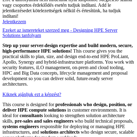
vagy csoportos érdeklődés esetén tudjuk indítani. Add le
jelentkezésedet kötelezettségek nélkül és értesítünk, ha tudjuk
indítani!
Jelentkezem
Ezeket az ismereteket szerzed meg - Designing HPE Server
Solutions tanfolyam
Step up your server-design expertise and build modern, secure,
high-performance HPE solutions!
This course gives you the
practical skills to plan, size, and design end-to-end HPE ProLiant,
Apollo, Synergy and hybrid-infrastructure platforms. You work with
security features, iLO management, on-prem and cloud tooling,
HPC and Big Data concepts, lifecycle management and proposal
development so you can deliver solid, future-ready server
architectures.
Kiknek ajánljuk ezt a képzést?
This course is designed for
professionals who design, position, or
deliver HPE compute solutions
in customer environments. It is
ideal for
consultants
looking to strengthen solution architecture
skills,
pre-sales and sales engineers
who build technical proposals,
systems engineers
responsible for deploying or managing HPE
infrastructures, and
solutions architects
who design secure, scalable