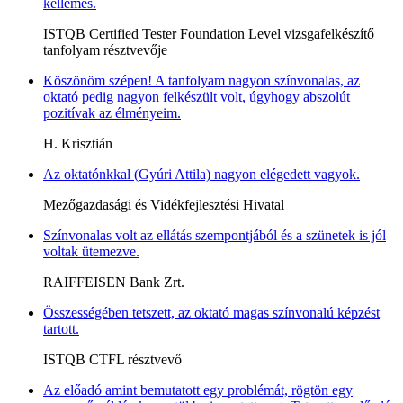
kellemes.
ISTQB Certified Tester Foundation Level vizsgafelkészítő
tanfolyam résztvevője
Köszönöm szépen! A tanfolyam nagyon színvonalas, az
oktató pedig nagyon felkészült volt, úgyhogy abszolút
pozitívak az élményeim.
H. Krisztián
Az oktatónkkal (Gyúri Attila) nagyon elégedett vagyok.
Mezőgazdasági és Vidékfejlesztési Hivatal
Színvonalas volt az ellátás szempontjából és a szünetek is jól
voltak ütemezve.
RAIFFEISEN Bank Zrt.
Összességében tetszett, az oktató magas színvonalú képzést
tartott.
ISTQB CTFL résztvevő
Az előadó amint bemutatott egy problémát, rögtön egy