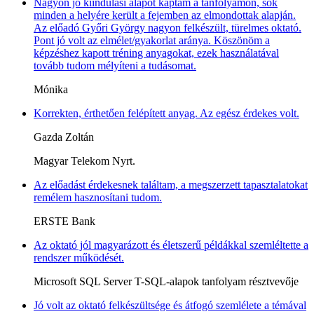
Nagyon jó kiindulási alapot kaptam a tanfolyamon, sok
minden a helyére került a fejemben az elmondottak alapján.
Az előadó Győri György nagyon felkészült, türelmes oktató.
Pont jó volt az elmélet/gyakorlat aránya. Köszönöm a
képzéshez kapott tréning anyagokat, ezek használatával
tovább tudom mélyíteni a tudásomat.
Mónika
Korrekten, érthetően felépített anyag. Az egész érdekes volt.
Gazda Zoltán
Magyar Telekom Nyrt.
Az előadást érdekesnek találtam, a megszerzett tapasztalatokat
remélem hasznosítani tudom.
ERSTE Bank
Az oktató jól magyarázott és életszerű példákkal szemléltette a
rendszer működését.
Microsoft SQL Server T-SQL-alapok tanfolyam résztvevője
Jó volt az oktató felkészültsége és átfogó szemlélete a témával