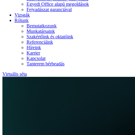
Egyedi Office alapú megoldások
Fejvadászat garanciával
Vizsgák
Rólunk
Bemutatkozunk
Munkatársaink
Szakértőink és oktatóink
Referenciáink
Híreink
Karrier
Kapcsolat
Tanterem bérbeadás
Virtuális séta