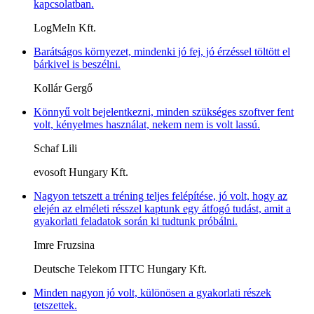
kapcsolatban.
LogMeIn Kft.
Barátságos környezet, mindenki jó fej, jó érzéssel töltött el
bárkivel is beszélni.
Kollár Gergő
Könnyű volt bejelentkezni, minden szükséges szoftver fent
volt, kényelmes használat, nekem nem is volt lassú.
Schaf Lili
evosoft Hungary Kft.
Nagyon tetszett a tréning teljes felépítése, jó volt, hogy az
elején az elméleti résszel kaptunk egy átfogó tudást, amit a
gyakorlati feladatok során ki tudtunk próbálni.
Imre Fruzsina
Deutsche Telekom ITTC Hungary Kft.
Minden nagyon jó volt, különösen a gyakorlati részek
tetszettek.