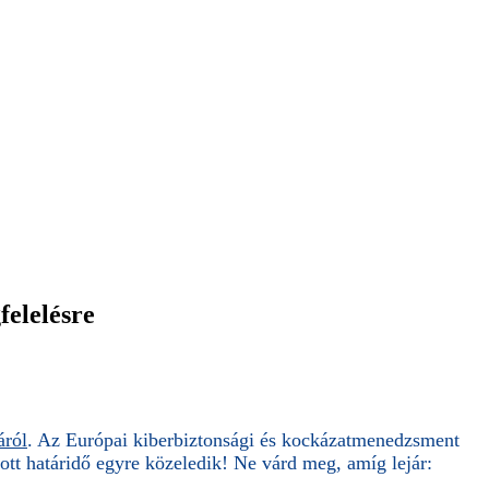
felelésre
áról
. Az Európai kiberbiztonsági és kockázatmenedzsment
tott határidő egyre közeledik! Ne várd meg, amíg lejár: