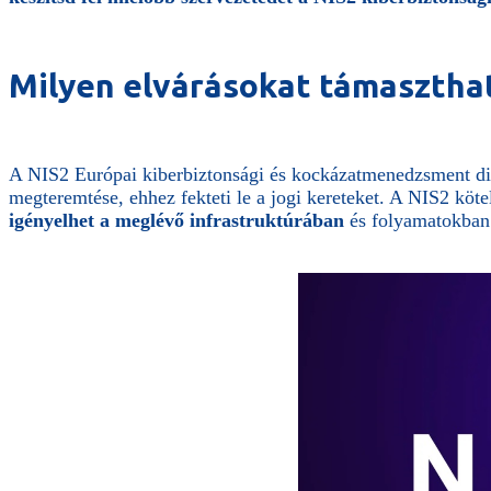
Milyen elvárásokat támaszthat 
A NIS2 Európai kiberbiztonsági és kockázatmenedzsment dir
megteremtése, ehhez fekteti le a jogi kereteket. A NIS2 köt
igényelhet a meglévő infrastruktúrában
és folyamatokban