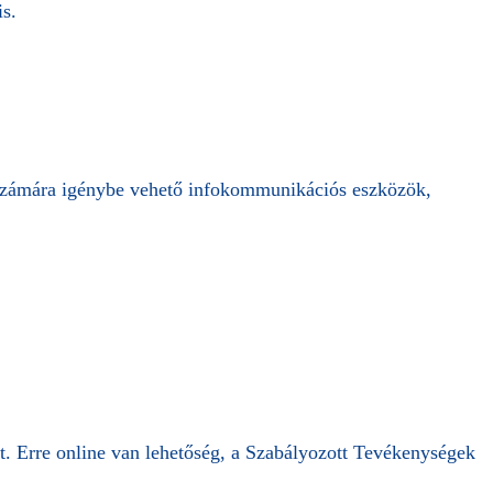
s.
id számára igénybe vehető infokommunikációs eszközök,
ent. Erre online van lehetőség, a Szabályozott Tevékenységek