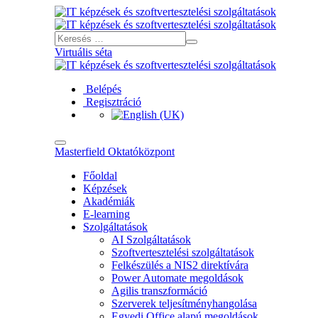
Virtuális séta
Belépés
Regisztráció
Masterfield Oktatóközpont
Főoldal
Képzések
Akadémiák
E-learning
Szolgáltatások
AI Szolgáltatások
Szoftvertesztelési szolgáltatások
Felkészülés a NIS2 direktívára
Power Automate megoldások
Agilis transzformáció
Szerverek teljesítményhangolása
Egyedi Office alapú megoldások