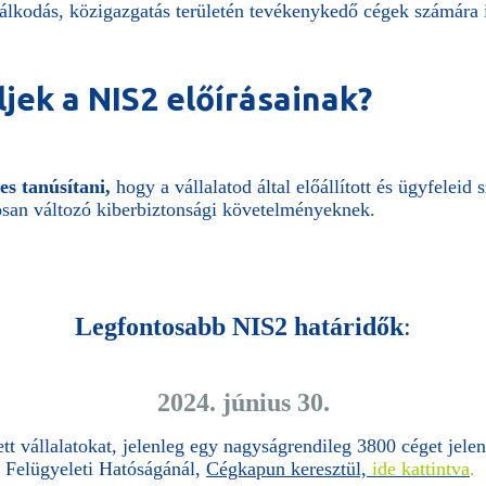
álkodás, közigazgatás területén tevékenykedő cégek számára i
jek a NIS2 előírásainak?
s tanúsítani,
hogy a vállalatod által előállított és ügyfele
tosan változó kiberbiztonsági követelményeknek.
Legfontosabb NIS2 határidők
:
2024. június 30.
ett vállalatokat, jelenleg egy nagyságrendileg 3800 céget jel
Felügyeleti Hatóságánál,
Cégkapun keresztül,
ide kattintva
.