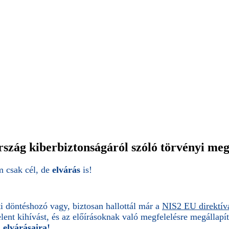
rszág kiberbiztonságáról szóló törvényi meg
m csak cél, de
elvárás
is!
ti döntéshozó vagy, biztosan hallottál már a
NIS2 EU direktív
lent kihívást, és az előírásoknak való megfelelésre megállapí
 elvárásaira!