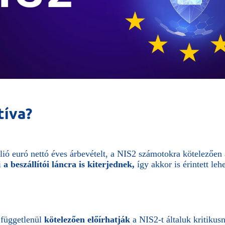
tíva?
lió euró nettó éves árbevételt, a NIS2 számotokra kötelezőe
i
a beszállítói láncra is kiterjednek,
így akkor is érintett le
 függetlenül
kötelezően előírhatják
a NIS2-t általuk kritikusn