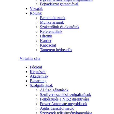
Fejvadászat garanciával
Vizsgák
Rólunk
Bemutatkozunk
Munkatársaink
Szakértőink és oktatóink
Referenciáink
Híreink
Karrier
Kapcsolat
Tanterem bérbeadás
Virtuális séta
Főoldal
Képzések
Akadémiák
E-learning
Szolgáltatások
AI Szolgáltatások
Szoftvertesztelési szolgáltatások
Felkészülés a NIS2 direktívára
Power Automate megoldások
Agilis transzformáció
Szerverek teljesítményhangolása