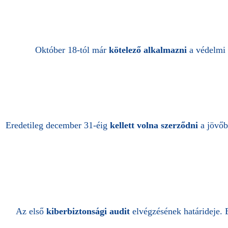
O
któber 18-tól már
kötelező alkalmazni
a védelmi i
Eredetileg december 31-éig
kellett volna szerződni
a jövőbe
Az első
kiberbiztonsági audit
elvégzésének határideje. Er