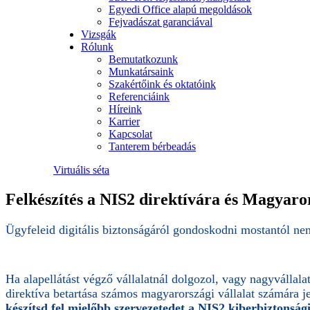
Egyedi Office alapú megoldások
Fejvadászat garanciával
Vizsgák
Rólunk
Bemutatkozunk
Munkatársaink
Szakértőink és oktatóink
Referenciáink
Híreink
Karrier
Kapcsolat
Tanterem bérbeadás
Virtuális séta
Felkészítés a NIS2 direktívára és Magyaro
Ügyfeleid digitális biztonságáról gondoskodni mostantól ne
Ha alapellátást végző vállalatnál dolgozol, vagy nagyvállala
direktíva betartása számos magyarországi vállalat számára je
készítsd fel mielőbb szervezetedet a NIS2 kiberbiztonsági