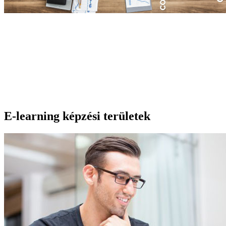
Mi az az e-learning tananyag?
Az e-learning képzés tananyagát saját tempódban, rugalmas
időbeosztásban dolgozhatod fel. Prezentációkat, oktatói
magyarázatokat, videókat, valamint interaktív és letölthető
gyakorlófeladatokat tartalmaz, amelyek támogatják az önálló
tanulást és a megszerzett ismeretek gyakorlati alkalmazását.
E-learning képzési területek