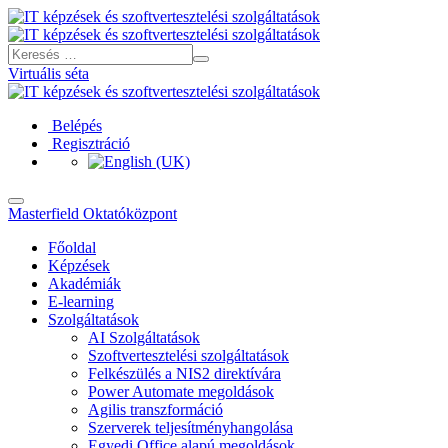
Virtuális séta
Belépés
Regisztráció
Masterfield Oktatóközpont
Főoldal
Képzések
Akadémiák
E-learning
Szolgáltatások
AI Szolgáltatások
Szoftvertesztelési szolgáltatások
Felkészülés a NIS2 direktívára
Power Automate megoldások
Agilis transzformáció
Szerverek teljesítményhangolása
Egyedi Office alapú megoldások