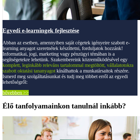
Egyedi e-learningek fejlesztése
Abban az esetben, amennyiben saját cégetek igényeire szabott e-
learning anyagot szeretnétek készíttetni, forduljatok hozzánk!
Informatikai, jogi, marketing vagy pénzügyi témában is a
segítségetekre lehetünk. Szakembereink közreműködésével egy
komplett, leginkább releváns tartalommal megtöltött, vállalatotokra
szabott oktatási tananyagot
kínálhattok a munkatársaitok részére.
Ismerd meg szolgáltatásunkat és tudj meg többet erről az egyedi
lehetőségről:
bővebben >>
Élő tanfolyamainkon tanulnál inkább?