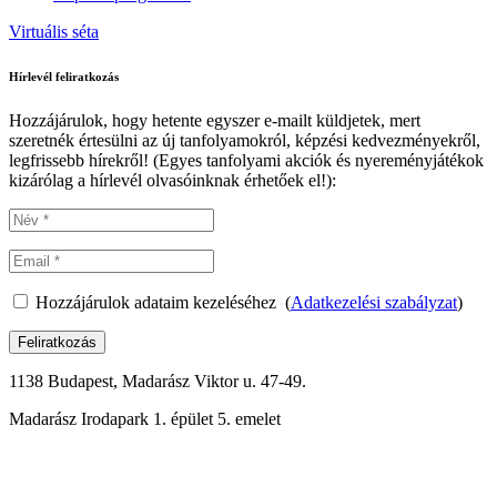
Virtuális séta
Hírlevél feliratkozás
Hozzájárulok, hogy hetente egyszer e-mailt küldjetek, mert
szeretnék értesülni az új tanfolyamokról, képzési kedvezményekről,
legfrissebb hírekről! (Egyes tanfolyami akciók és nyereményjátékok
kizárólag a hírlevél olvasóinknak érhetőek el!):
Hozzájárulok adataim kezeléséhez (
Adatkezelési szabályzat
)
Feliratkozás
1138 Budapest, Madarász Viktor u. 47-49.
Madarász Irodapark 1. épület 5. emelet
06-1-288-0176
Részletek