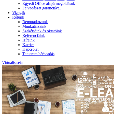
Egyedi Office alapú megoldások
Fejvadászat garanciával
Vizsgák
Rólunk
Bemutatkozunk
Munkatársaink
Szakértőink és oktatóink
Referenciáink
Híreink
Karrier
Kapcsolat
Tanterem bérbeadás
Virtuális séta