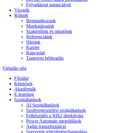
Fejvadászat garanciával
Vizsgák
Rólunk
Bemutatkozunk
Munkatársaink
Szakértőink és oktatóink
Referenciáink
Híreink
Karrier
Kapcsolat
Tanterem bérbeadás
Virtuális séta
Főoldal
Képzések
Akadémiák
E-learning
Szolgáltatások
AI Szolgáltatások
Szoftvertesztelési szolgáltatások
Felkészülés a NIS2 direktívára
Power Automate megoldások
Agilis transzformáció
Szerverek teljesítményhangolása