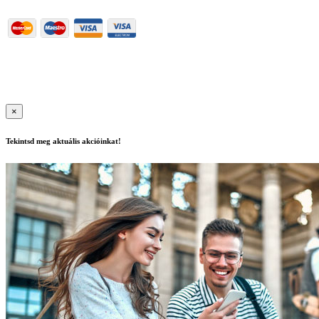
Használati feltételek
|
Adatkezelési szabályzat
| Felnőttképzési
nyilvántartási szám: B/2020/000417, E/2021/000015
|
Copyright ©
2020 | All Rights Reserved
×
Tekintsd meg aktuális akcióinkat!