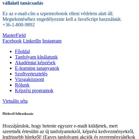
vállalati tanácsadás
Ez az e-mail-cím a szpemrobotok elleni védelem alatt áll.
Megtekintéséhez engedélyeznie kell a JavaScript használatát.
+36-1-800-9892
MasterField
Facebook
LinkedIn
Instagram
Főoldal
Tanfolyam kínálatunk
Akadémiai képzések
E-learning tananyagok
Szoftvertesztelés
Vizsgaközpont
Rólunk
Képzési programok
Virtuális séta
Hírlevél feliratkozás
Hozzájárulok, hogy hetente egyszer e-mailt küldjetek, mert
szeretnék értesülni az új tanfolyamokról, képzési kedvezményekről,
legfrissebb hírekről! (Egyes tanfolyami akciók és nyereményjátékok