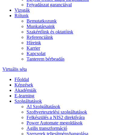
Fejvadászat garanciával
Vizsgák
Rólunk
Bemutatkozunk
Munkatársaink
Szakértőink és oktatóink
Referenciáink
Híreink
Karrier
Kapcsolat
Tanterem bérbeadás
Virtuális séta
Főoldal
Képzések
Akadémiák
E-learning
Szolgáltatások
AI Szolgáltatások
Szoftvertesztelési szolgáltatások
Felkészülés a NIS2 direktívára
Power Automate megoldások
Agilis transzformáció
Szerverek teljesítményhangolása