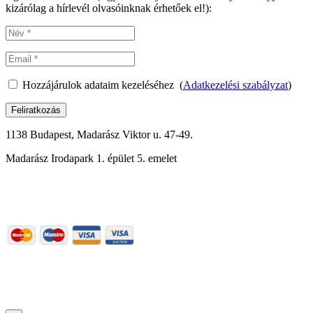
kizárólag a hírlevél olvasóinknak érhetőek el!):
Hozzájárulok adataim kezeléséhez (
Adatkezelési szabályzat
)
Feliratkozás
1138 Budapest, Madarász Viktor u. 47-49.
Madarász Irodapark 1. épület 5. emelet
06-1-288-0176
Részletek
Használati feltételek
|
Adatkezelési szabályzat
| Felnőttképzési
nyilvántartási szám: B/2020/000417, E/2021/000015
|
Copyright ©
2020 | All Rights Reserved