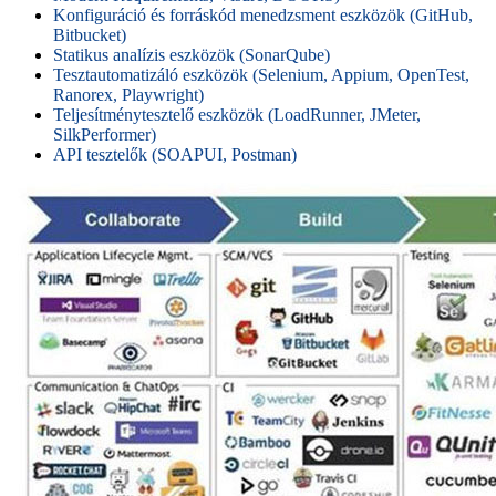
Konfiguráció és forráskód menedzsment eszközök (GitHub,
Bitbucket)
Statikus analízis eszközök (SonarQube)
Tesztautomatizáló eszközök (Selenium, Appium, OpenTest,
Ranorex, Playwright)
Teljesítménytesztelő eszközök (LoadRunner, JMeter,
SilkPerformer)
API tesztelők (SOAPUI, Postman)