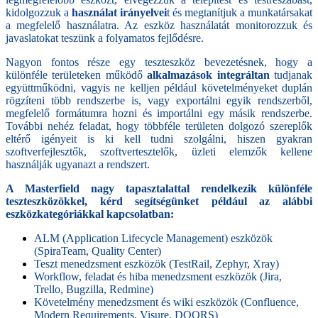
kidolgozzuk a
használat irányelvei
t és megtanítjuk a munkatársakat
a megfelelő használatra. Az eszköz használatát monitorozzuk és
javaslatokat teszünk a folyamatos fejlődésre.
Nagyon fontos része egy teszteszköz bevezetésnek, hogy a
különféle területeken működő
alkalmazások integráltan
tudjanak
együttműködni, vagyis ne kelljen például követelményeket duplán
rögzíteni több rendszerbe is, vagy exportálni egyik rendszerből,
megfelelő formátumra hozni és importálni egy másik rendszerbe.
További nehéz feladat, hogy többféle területen dolgozó szereplők
eltérő igényeit is ki kell tudni szolgálni, hiszen gyakran
szoftverfejlesztők, szoftvertesztelők, üzleti elemzők kellene
használják ugyanazt a rendszert.
A Masterfield nagy tapasztalattal rendelkezik különféle
teszteszközökkel, kérd segítségünket például az alábbi
eszközkategóriákkal kapcsolatban:
ALM (Application Lifecycle Management) eszközök
(SpiraTeam, Quality Center)
Teszt menedzsment eszközök (TestRail, Zephyr, Xray)
Workflow, feladat és hiba menedzsment eszközök (Jira,
Trello, Bugzilla, Redmine)
Követelmény menedzsment és wiki eszközök (Confluence,
Modern Requirements, Visure, DOORS)