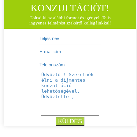
KONZULTÁCIÓT!
Töltsd ki az alábbi formot és igényelj Te is
ingyenes felmérést szakértő kollégáinkkal!
KÜLDÉS