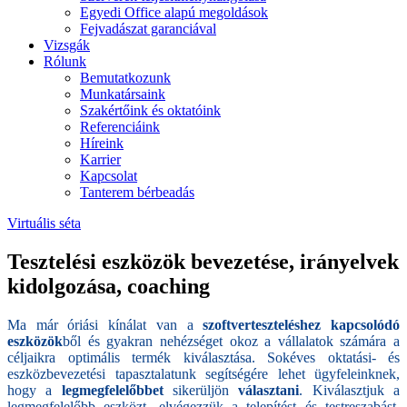
Egyedi Office alapú megoldások
Fejvadászat garanciával
Vizsgák
Rólunk
Bemutatkozunk
Munkatársaink
Szakértőink és oktatóink
Referenciáink
Híreink
Karrier
Kapcsolat
Tanterem bérbeadás
Virtuális séta
Tesztelési eszközök bevezetése, irányelvek
kidolgozása, coaching
Ma már óriási kínálat van a
szoftverteszteléshez kapcsolódó
eszközök
ből és gyakran nehézséget okoz a vállalatok számára a
céljaikra optimális termék kiválasztása. Sokéves oktatási- és
eszközbevezetési tapasztalatunk segítségére lehet ügyfeleinknek,
hogy a
legmegfelelőbbet
sikerüljön
választani
. Kiválasztjuk a
legmegfelelőbb eszközt, elvégezzük a telepítést és testreszabást,