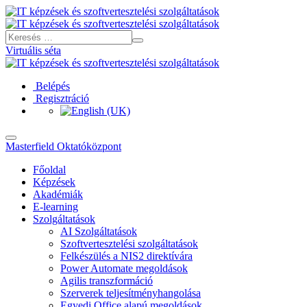
Virtuális séta
Belépés
Regisztráció
Masterfield Oktatóközpont
Főoldal
Képzések
Akadémiák
E-learning
Szolgáltatások
AI Szolgáltatások
Szoftvertesztelési szolgáltatások
Felkészülés a NIS2 direktívára
Power Automate megoldások
Agilis transzformáció
Szerverek teljesítményhangolása
Egyedi Office alapú megoldások