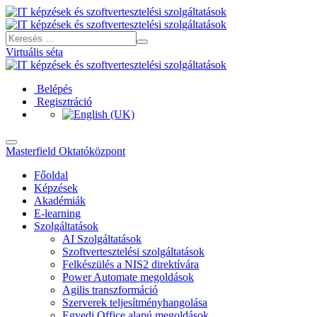
Virtuális séta
Belépés
Regisztráció
Masterfield Oktatóközpont
Főoldal
Képzések
Akadémiák
E-learning
Szolgáltatások
AI Szolgáltatások
Szoftvertesztelési szolgáltatások
Felkészülés a NIS2 direktívára
Power Automate megoldások
Agilis transzformáció
Szerverek teljesítményhangolása
Egyedi Office alapú megoldások