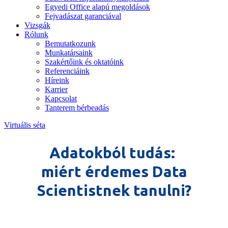
Egyedi Office alapú megoldások
Fejvadászat garanciával
Vizsgák
Rólunk
Bemutatkozunk
Munkatársaink
Szakértőink és oktatóink
Referenciáink
Híreink
Karrier
Kapcsolat
Tanterem bérbeadás
Virtuális séta
Adatokból tudás:
miért érdemes Data
Scientistnek tanulni?