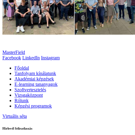
MasterField
Facebook
LinkedIn
Instagram
Főoldal
Tanfolyam kínálatunk
Akadémiai képzések
E-learning tananyagok
Szoftvertesztelés
Vizsgaközpont
Rólunk
Képzési programok
Virtuális séta
Hírlevél feliratkozás