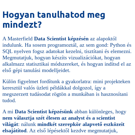
Hogyan tanulhatod meg
mindezt?
A Masterfield
Data Scientist képzésén
az alapoktól
indulunk. Ha sosem programoztál, az sem gond: Python és
SQL nyelven fogsz adatokat kezelni, tisztítani és elemezni.
Megmutatjuk, hogyan készíts vizualizációkat, hogyan
alkalmazz statisztikai módszereket, és hogyan indítsd el az
első gépi tanulási modelljeidet.
Külön figyelmet fordítunk a gyakorlatra: mini projekteken
keresztül valós üzleti példákkal dolgozol, így a
megszerzett tudásodat rögtön a munkában is hasznosítani
tudod.
A mi
Data Scientist képzésünk
abban különleges, hogy
nem választja szét élesen az analyst és a scientist
világát
: nálunk
mindkét szerepkör alapvető eszközeit
elsajátítod
. Az első lépésektől kezdve megmutatjuk,