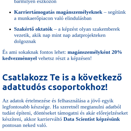
bármilyen eszközön
Karriertámogatás magánszemélyeknek
– segítünk
a munkaerőpiacon való elindulásban
Szakértő oktatók
– a képzést olyan szakemberek
vezetik, akik nap mint nap adatprojekteken
dolgoznak
És ami sokaknak fontos lehet:
magánszemélyként 20%
kedvezménnyel
vehetsz részt a képzésen!
Csatlakozz Te is a következő
adattudós csoportokhoz!
Az adatok értelmezése és felhasználása a jövő egyik
legfontosabb készsége. Ha szeretnél megtanulni adatból
tudást építeni, döntéseket támogatni és akár előrejelzéseket
készíteni, akkor karrierváltó
Data Scientist képzésünk
pontosan neked való.