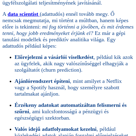
ügyfélszolgálati teljesítményének javításánál.
A
data scientist
(adattudós) ennél tovább megy. Ő
nemcsak megmutatja, mi történt a múltban, hanem képes
előre is tekinteni:
mi fog történni a jövőben, és mit érdemes
tenni, hogy jobb eredményeket érjünk el?
Ez már a gépi
tanulási modellek és prediktív analitika világa. Egy
adattudós például képes:
Előrejelezni a vásárlói viselkedést
, például kik azok
az ügyfelek, akik nagy valószínűséggel elhagyják a
szolgáltatót (churn prediction).
Ajánlórendszert építeni
, mint amilyet a Netflix
vagy a Spotify használ, hogy személyre szabott
tartalmakat ajánljon.
Érzékeny adatokat automatizáltan felismerni és
szűrni
, ami kulcsfontosságú a pénzügyi és
egészségügyi szektorban.
Valós idejű adatfolyamokat kezelni
, például
közlekedési adatok alapján forgalmi előrejelzéseket