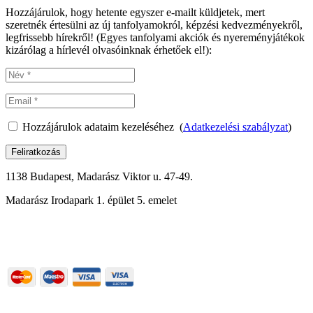
Hozzájárulok, hogy hetente egyszer e-mailt küldjetek, mert
szeretnék értesülni az új tanfolyamokról, képzési kedvezményekről,
legfrissebb hírekről! (Egyes tanfolyami akciók és nyereményjátékok
kizárólag a hírlevél olvasóinknak érhetőek el!):
Hozzájárulok adataim kezeléséhez (
Adatkezelési szabályzat
)
Feliratkozás
1138 Budapest, Madarász Viktor u. 47-49.
Madarász Irodapark 1. épület 5. emelet
06-1-288-0176
Részletek
Használati feltételek
|
Adatkezelési szabályzat
| Felnőttképzési