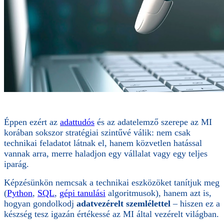
Éppen ezért az
adattudós
és az adatelemző szerepe az MI
korában sokszor stratégiai szintűvé válik: nem csak
technikai feladatot látnak el, hanem közvetlen hatással
vannak arra, merre haladjon egy vállalat vagy egy teljes
iparág.
Képzésünkön nemcsak a technikai eszközöket tanítjuk meg
(
Python
,
SQL
,
gépi tanulási
algoritmusok), hanem azt is,
hogyan gondolkodj
adatvezérelt szemlélettel
– hiszen ez a
készség tesz igazán értékessé az MI által vezérelt világban.