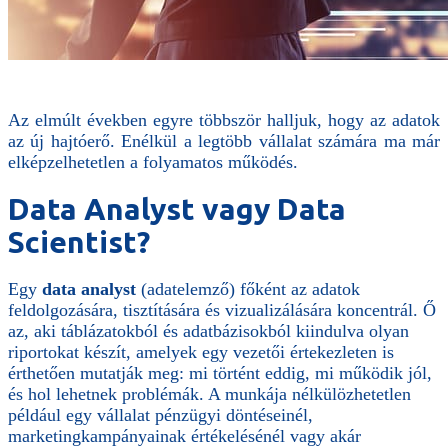
Az elmúlt években egyre többször halljuk, hogy az adatok
az új hajtóerő. Enélkül a legtöbb vállalat számára ma már
elképzelhetetlen a folyamatos működés.
Data Analyst vagy Data
Scientist?
Egy
data analyst
(adatelemző) főként az adatok
feldolgozására, tisztítására és vizualizálására koncentrál. Ő
az, aki táblázatokból és adatbázisokból kiindulva olyan
riportokat készít, amelyek egy vezetői értekezleten is
érthetően mutatják meg: mi történt eddig, mi működik jól,
és hol lehetnek problémák. A munkája nélkülözhetetlen
például egy vállalat pénzügyi döntéseinél,
marketingkampányainak értékelésénél vagy akár