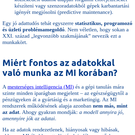
készíteni vagy szenzoradatokból gépek karbantartási
igényét megjósolni (predictive maintenance).
Egy jó adattudós tehát egyszerre
statisztikus, programozó
és üzleti problémamegoldó
. Nem véletlen, hogy sokan a
XXI. század „legvonzóbb szakmájának” nevezik ezt a
munkakört.
Miért fontos az adatokkal
való munka az MI korában?
A
mesterséges intelligencia (MI)
és a gépi tanulás mára
szinte minden iparágban megjelent – az egészségügytől a
pénzügyeken át a gyártásig és a marketingig. Az MI
rendszerek működésének alapja azonban
nem más, mint
az adat
. Ahogy gyakran mondják:
a modell annyira jó,
amennyire jók az adatai
.
Ha az adatok rendezetlenek, hiányosak vagy hibásak,