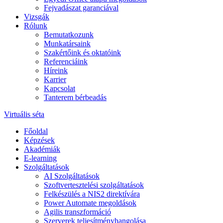
Fejvadászat garanciával
Vizsgák
Rólunk
Bemutatkozunk
Munkatársaink
Szakértőink és oktatóink
Referenciáink
Híreink
Karrier
Kapcsolat
Tanterem bérbeadás
Virtuális séta
Főoldal
Képzések
Akadémiák
E-learning
Szolgáltatások
AI Szolgáltatások
Szoftvertesztelési szolgáltatások
Felkészülés a NIS2 direktívára
Power Automate megoldások
Agilis transzformáció
Szerverek teljesítményhangolása