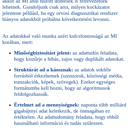
akkor az MI által hozott döntések is félrevezetőek
lehetnek. Gondoljunk csak arra, milyen kockázatot
jelentene például, ha egy orvosi diagnosztikai rendszer
hiányos adatokból próbálna következtetést levonni.
Az adatokkal való munka azért kulcsfontosságú az MI
korában, mert:
Minőségbiztosítást jelent:
az adattudós feladata,
hogy kiszűrje a hibás, zajos vagy duplikált adatokat.
Struktúrát ad a káosznak:
az adatok sokféle
forrásból érkezhetnek (szenzorok, közösségi média,
tranzakciók, képek, szövegek). Ezeket egységes
formátumba kell hozni, hogy az algoritmusok
feldolgozhassák.
Értelmet ad a mennyiségnek:
naponta több milliárd
gigabájtnyi adat keletkezik, de önmagában ez
értéktelen. Az adattudomány feladata, hogy ebből
használható információ és tudás szülessen.