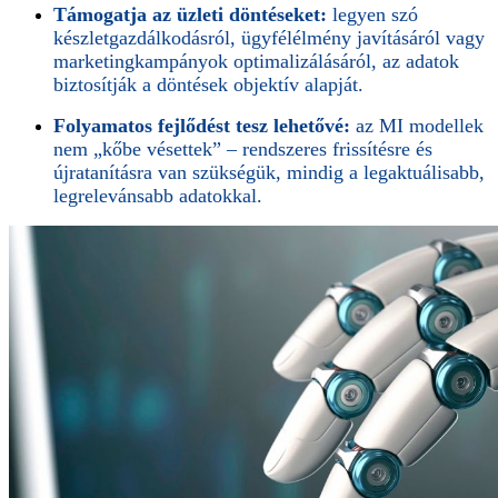
Támogatja az üzleti döntéseket:
legyen szó
készletgazdálkodásról, ügyfélélmény javításáról vagy
marketingkampányok optimalizálásáról, az adatok
biztosítják a döntések objektív alapját.
Folyamatos fejlődést tesz lehetővé:
az MI modellek
nem „kőbe vésettek” – rendszeres frissítésre és
újratanításra van szükségük, mindig a legaktuálisabb,
legrelevánsabb adatokkal.