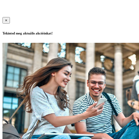
nyilvántartási szám: B/2020/000417, E/2021/000015
|
Copyright ©
2020 | All Rights Reserved
×
Tekintsd meg aktuális akcióinkat!