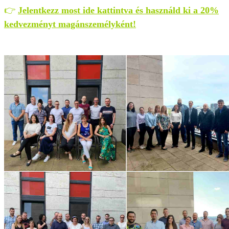
👉
Jelentkezz most ide kattintva és használd ki a 20%
kedvezményt magánszemélyként!