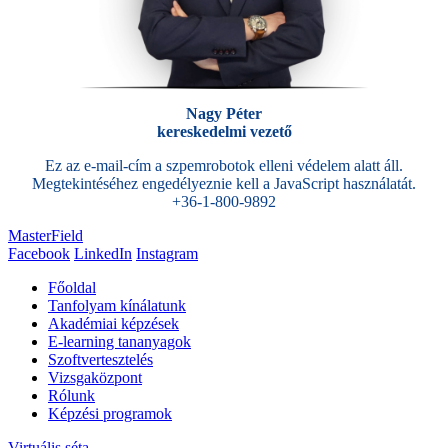
Nagy Péter
kereskedelmi vezető
Ez az e-mail-cím a szpemrobotok elleni védelem alatt áll.
Megtekintéséhez engedélyeznie kell a JavaScript használatát.
+36-1-800-9892
MasterField
Facebook
LinkedIn
Instagram
Főoldal
Tanfolyam kínálatunk
Akadémiai képzések
E-learning tananyagok
Szoftvertesztelés
Vizsgaközpont
Rólunk
Képzési programok
Virtuális séta