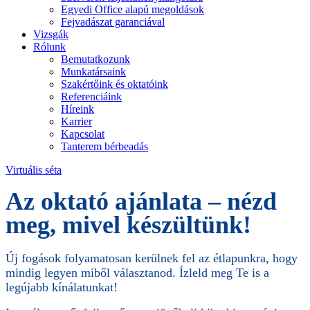
Egyedi Office alapú megoldások
Fejvadászat garanciával
Vizsgák
Rólunk
Bemutatkozunk
Munkatársaink
Szakértőink és oktatóink
Referenciáink
Híreink
Karrier
Kapcsolat
Tanterem bérbeadás
Virtuális séta
Az oktató ajánlata – nézd
meg, mivel készültünk!
Új fogások folyamatosan kerülnek fel az étlapunkra, hogy
mindig legyen miből választanod. Ízleld meg Te is a
legújabb kínálatunkat!