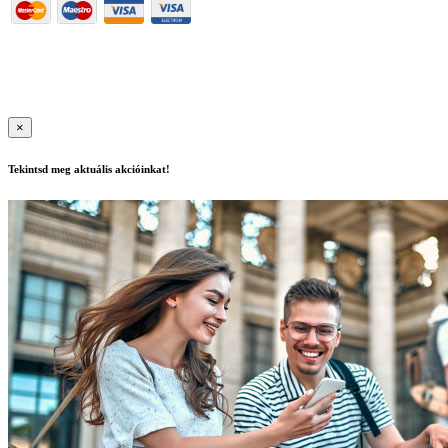
Használati feltételek
|
Adatkezelési szabályzat
| Felnőttképzési
nyilvántartási szám: B/2020/000417, E/2021/000015
|
Copyright ©
2020 | All Rights Reserved
×
Tekintsd meg aktuális akcióinkat!