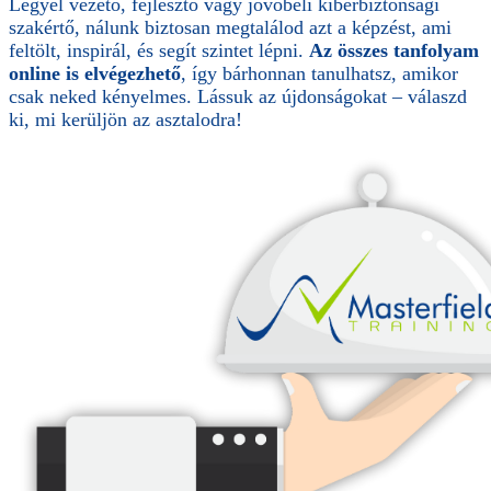
Legyél vezető, fejlesztő vagy jövőbeli kiberbiztonsági
szakértő, nálunk biztosan megtalálod azt a képzést, ami
feltölt, inspirál, és segít szintet lépni.
Az összes tanfolyam
online is elvégezhető
, így bárhonnan tanulhatsz, amikor
csak neked kényelmes. Lássuk az újdonságokat – válaszd
ki, mi kerüljön az asztalodra!