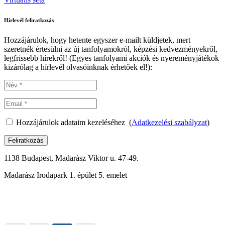
Hírlevél feliratkozás
Hozzájárulok, hogy hetente egyszer e-mailt küldjetek, mert
szeretnék értesülni az új tanfolyamokról, képzési kedvezményekről,
legfrissebb hírekről! (Egyes tanfolyami akciók és nyereményjátékok
kizárólag a hírlevél olvasóinknak érhetőek el!):
Hozzájárulok adataim kezeléséhez (
Adatkezelési szabályzat
)
Feliratkozás
1138 Budapest, Madarász Viktor u. 47-49.
Madarász Irodapark 1. épület 5. emelet
06-1-288-0176
Részletek