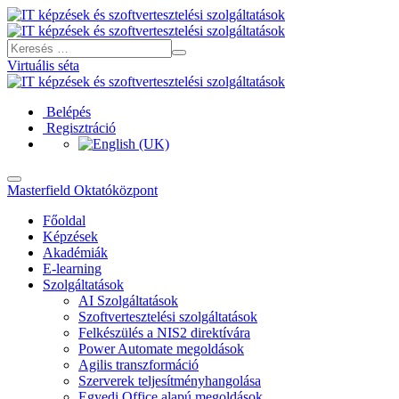
Virtuális séta
Belépés
Regisztráció
Masterfield Oktatóközpont
Főoldal
Képzések
Akadémiák
E-learning
Szolgáltatások
AI Szolgáltatások
Szoftvertesztelési szolgáltatások
Felkészülés a NIS2 direktívára
Power Automate megoldások
Agilis transzformáció
Szerverek teljesítményhangolása
Egyedi Office alapú megoldások