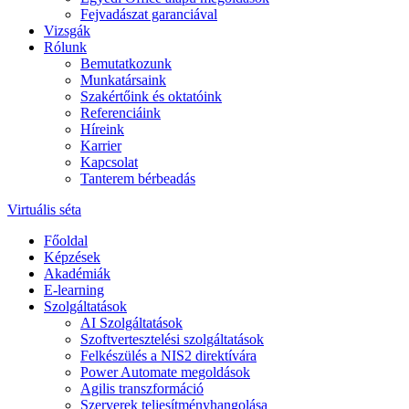
Fejvadászat garanciával
Vizsgák
Rólunk
Bemutatkozunk
Munkatársaink
Szakértőink és oktatóink
Referenciáink
Híreink
Karrier
Kapcsolat
Tanterem bérbeadás
Virtuális séta
Főoldal
Képzések
Akadémiák
E-learning
Szolgáltatások
AI Szolgáltatások
Szoftvertesztelési szolgáltatások
Felkészülés a NIS2 direktívára
Power Automate megoldások
Agilis transzformáció
Szerverek teljesítményhangolása