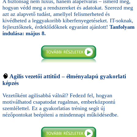
A biztonság nem luxus, hanem alapelvárás – ismerd meg,
hogyan védd meg a rendszereket és adatokat. Szerezd meg
azt az alapvető tudást, amellyel felismerheted és
kivédheted a leggyakoribb kiberfenyegetéseket. IT-soknak,
fejlesztőknek, érdeklődőknek egyaránt ajánlott!
Tanfolyam
indulása: május 8.
🧠
Agilis vezetői attitűd – élményalapú gyakorlati
képzés
Vezetőként agilisabbá válnál? Fedezd fel, hogyan
motiválhatod csapatodat rugalmas, emberközpontú
szemlélettel. Ez a gyakorlatias tréning segít új
nézőpontokat beépíteni a mindennapi működésedbe.