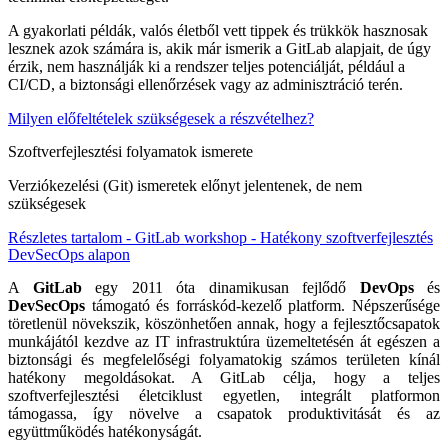
A gyakorlati példák, valós életből vett tippek és trükkök hasznosak
lesznek azok számára is, akik már ismerik a GitLab alapjait, de úgy
érzik, nem használják ki a rendszer teljes potenciálját, például a
CI/CD, a biztonsági ellenőrzések vagy az adminisztráció terén.
Milyen előfeltételek szükségesek a részvételhez?
Szoftverfejlesztési folyamatok ismerete
Verziókezelési (Git) ismeretek előnyt jelentenek, de nem
szükségesek
Részletes tartalom - GitLab workshop - Hatékony szoftverfejlesztés
DevSecOps alapon
A
GitLab
egy 2011 óta dinamikusan fejlődő
DevOps
és
DevSecOps
támogató és forráskód-kezelő platform. Népszerűsége
töretlenül növekszik, köszönhetően annak, hogy a fejlesztőcsapatok
munkájától kezdve az IT infrastruktúra üzemeltetésén át egészen a
biztonsági és megfelelőségi folyamatokig számos területen kínál
hatékony megoldásokat. A GitLab célja, hogy a teljes
szoftverfejlesztési életciklust egyetlen, integrált platformon
támogassa, így növelve a csapatok produktivitását és az
együttműködés hatékonyságát.