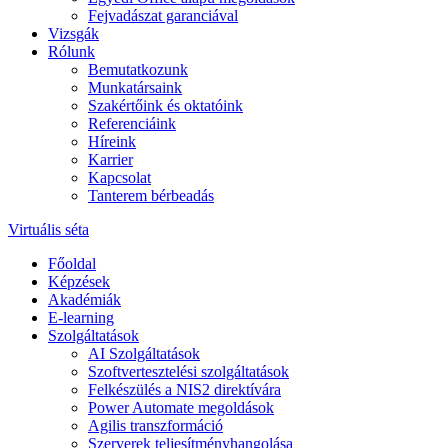
Fejvadászat garanciával
Vizsgák
Rólunk
Bemutatkozunk
Munkatársaink
Szakértőink és oktatóink
Referenciáink
Híreink
Karrier
Kapcsolat
Tanterem bérbeadás
Virtuális séta
Főoldal
Képzések
Akadémiák
E-learning
Szolgáltatások
AI Szolgáltatások
Szoftvertesztelési szolgáltatások
Felkészülés a NIS2 direktívára
Power Automate megoldások
Agilis transzformáció
Szerverek teljesítményhangolása