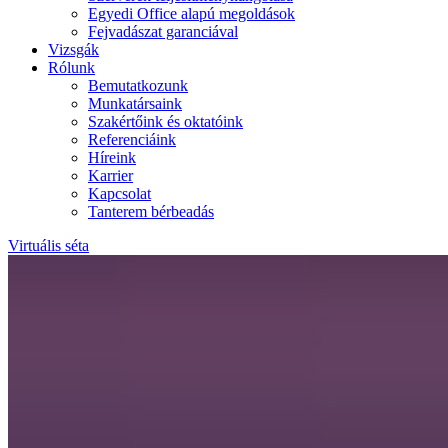
Egyedi Office alapú megoldások
Fejvadászat garanciával
Vizsgák
Rólunk
Bemutatkozunk
Munkatársaink
Szakértőink és oktatóink
Referenciáink
Híreink
Karrier
Kapcsolat
Tanterem bérbeadás
Virtuális séta