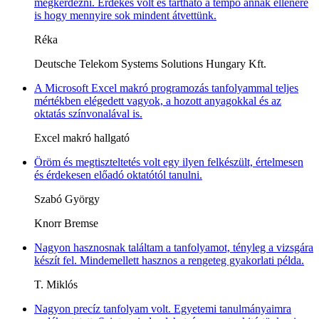
megkérdezni. Érdekes volt és tartható a tempó annak ellenére
is hogy mennyire sok mindent átvettünk.
Réka
Deutsche Telekom Systems Solutions Hungary Kft.
A Microsoft Excel makró programozás tanfolyammal teljes
mértékben elégedett vagyok, a hozott anyagokkal és az
oktatás színvonalával is.
Excel makró hallgató
Öröm és megtiszteltetés volt egy ilyen felkészült, értelmesen
és érdekesen előadó oktatótól tanulni.
Szabó György
Knorr Bremse
Nagyon hasznosnak találtam a tanfolyamot, tényleg a vizsgára
készít fel. Mindemellett hasznos a rengeteg gyakorlati példa.
T. Miklós
Nagyon precíz tanfolyam volt. Egyetemi tanulmányaimra