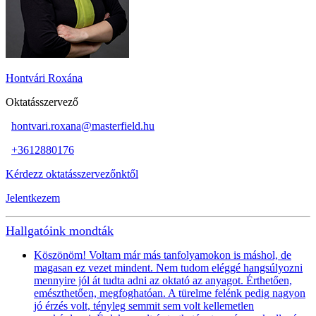
Hontvári Roxána
Oktatásszervező
hontvari.roxana@masterfield.hu
+3612880176
Kérdezz oktatásszervezőnktől
Jelentkezem
Hallgatóink mondták
Köszönöm! Voltam már más tanfolyamokon is máshol, de
magasan ez vezet mindent. Nem tudom eléggé hangsúlyozni
mennyire jól át tudta adni az oktató az anyagot. Érthetően,
emészthetően, megfoghatóan. A türelme felénk pedig nagyon
jó érzés volt, tényleg semmit sem volt kellemetlen