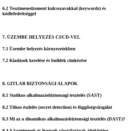
6.2 Tesztmenedzsment kulcsszavakkal (keywords) és
kódlefedettséggel
7. ÜZEMBE HELYEZÉS CI/CD-VEL
7.1 Üzembe helyezés környezetekben
7.2 Kiadások kezelése és buildek címkézése
8. GITLAB BIZTONSÁGI ALAPOK
8.1 Statikus alkalmazásbiztonsági tesztelés (SAST)
8.2 Titkos észlelés (secret detection) és függőségvizsgálat
8.3 Mi az a dinamikus alkalmazásbiztonsági tesztelés (DAST)?
8.4 A konténerek és licencek vizsgálatának áttekintése