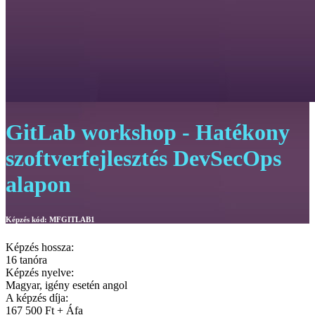
GitLab workshop - Hatékony
szoftverfejlesztés DevSecOps
alapon
Képzés kód:
MFGITLAB1
Képzés hossza:
16 tanóra
Képzés nyelve:
Magyar, igény esetén angol
A képzés díja:
167 500 Ft + Áfa