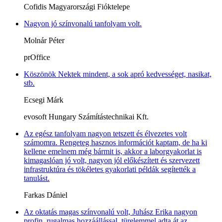
Cofidis Magyarországi Fióktelepe
Nagyon jó színvonalú tanfolyam volt.
Molnár Péter
prOffice
Köszönök Nektek mindent, a sok apró kedvességet, nasikat,
stb.
Ecsegi Márk
evosoft Hungary Számítástechnikai Kft.
Az egész tanfolyam nagyon tetszett és élvezetes volt
számomra. Rengeteg hasznos információt kaptam, de ha ki
kellene emelnem még bármit is, akkor a laborgyakorlat is
kimagaslóan jó volt, nagyon jól előkészített és szervezett
infrastruktúra és tökéletes gyakorlati példák segítették a
tanulást.
Farkas Dániel
Az oktatás magas színvonalú volt, Juhász Erika nagyon
profin, rugalmas hozzáállással, türelemmel adta át az