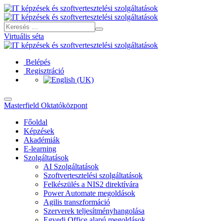
Virtuális séta
Belépés
Regisztráció
Masterfield Oktatóközpont
Főoldal
Képzések
Akadémiák
E-learning
Szolgáltatások
AI Szolgáltatások
Szoftvertesztelési szolgáltatások
Felkészülés a NIS2 direktívára
Power Automate megoldások
Agilis transzformáció
Szerverek teljesítményhangolása
Egyedi Office alapú megoldások