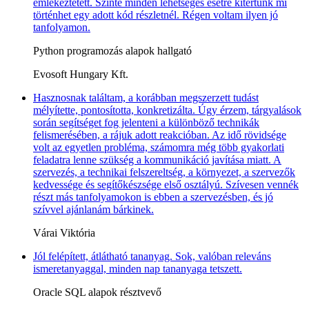
emlékeztetett. Szinte minden lehetséges esetre kitértünk mi
történhet egy adott kód részletnél. Régen voltam ilyen jó
tanfolyamon.
Python programozás alapok hallgató
Evosoft Hungary Kft.
Hasznosnak találtam, a korábban megszerzett tudást
mélyítette, pontosította, konkretizálta. Úgy érzem, tárgyalások
során segítséget fog jelenteni a különböző technikák
felismerésében, a rájuk adott reakcióban. Az idő rövidsége
volt az egyetlen probléma, számomra még több gyakorlati
feladatra lenne szükség a kommunikáció javítása miatt. A
szervezés, a technikai felszereltség, a környezet, a szervezők
kedvessége és segítőkészsége első osztályú. Szívesen vennék
részt más tanfolyamokon is ebben a szervezésben, és jó
szívvel ajánlanám bárkinek.
Várai Viktória
Jól felépített, átlátható tananyag. Sok, valóban releváns
ismeretanyaggal, minden nap tananyaga tetszett.
Oracle SQL alapok résztvevő