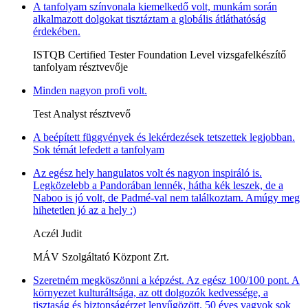
A tanfolyam színvonala kiemelkedő volt, munkám során
alkalmazott dolgokat tisztáztam a globális átláthatóság
érdekében.
ISTQB Certified Tester Foundation Level vizsgafelkészítő
tanfolyam résztvevője
Minden nagyon profi volt.
Test Analyst résztvevő
A beépített függvények és lekérdezések tetszettek legjobban.
Sok témát lefedett a tanfolyam
Az egész hely hangulatos volt és nagyon inspiráló is.
Legközelebb a Pandorában lennék, hátha kék leszek, de a
Naboo is jó volt, de Padmé-val nem találkoztam. Amúgy meg
hihetetlen jó az a hely :)
Aczél Judit
MÁV Szolgáltató Központ Zrt.
Szeretném megköszönni a képzést. Az egész 100/100 pont. A
környezet kulturáltsága, az ott dolgozók kedvessége, a
tisztaság és biztonságérzet lenyűgözött. 50 éves vagyok sok