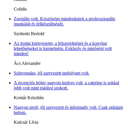
Cofidis
Zseniális volt. Köszönöm mindenkinek a professzionális
munkáját és felkészültségét.
Szolnoki Bertold
Az irodai környezetet, a felszereltséget és a konyhai
lehetőségeket is kiemelném. Exkluzív és minőségi volt
minden!
Ács Alexander
Színvonalas, jól szervezett tanfolyam volt.
A recepciós hölgy nagyon kedves volt, a catering is sokkal
jobb volt mint máshol szokott.
Komár Krisztián
Nagyon profi, jól szervezett és informatív volt. Csak ajánlani
tudom.
Kulcsár Lívia