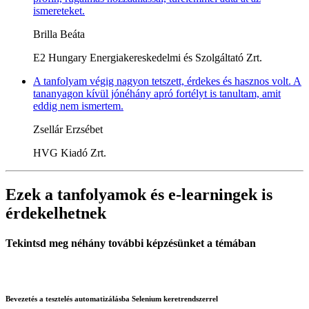
ismereteket.
Brilla Beáta
E2 Hungary Energiakereskedelmi és Szolgáltató Zrt.
A tanfolyam végig nagyon tetszett, érdekes és hasznos volt. A
tananyagon kívül jónéhány apró fortélyt is tanultam, amit
eddig nem ismertem.
Zsellár Erzsébet
HVG Kiadó Zrt.
Ezek a tanfolyamok és e-learningek is
érdekelhetnek
Tekintsd meg néhány további képzésünket a témában
Bevezetés a tesztelés automatizálásba Selenium keretrendszerrel