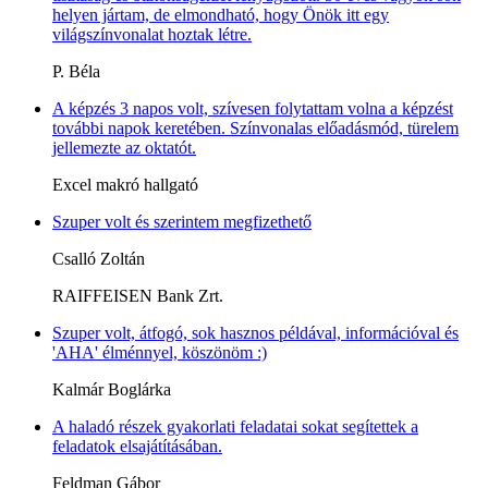
helyen jártam, de elmondható, hogy Önök itt egy
világszínvonalat hoztak létre.
P. Béla
A képzés 3 napos volt, szívesen folytattam volna a képzést
további napok keretében. Színvonalas előadásmód, türelem
jellemezte az oktatót.
Excel makró hallgató
Szuper volt és szerintem megfizethető
Csalló Zoltán
RAIFFEISEN Bank Zrt.
Szuper volt, átfogó, sok hasznos példával, információval és
'AHA' élménnyel, köszönöm :)
Kalmár Boglárka
A haladó részek gyakorlati feladatai sokat segítettek a
feladatok elsajátításában.
Feldman Gábor