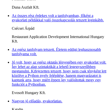
Duna Aszfalt Kft.
Az összes rész érdekes volt a tanfolyamban, főként a
gyakorlati példákkal való összekapcsolás tetszett leginkább.
Csécsei Árpád
Restaurant Application Development International Hungary
Kft.
Az egész tanfolyam tetszett. Életem eddigi leghasznosabb
tanfolyama volt.
Jó volt, hogy az egész oktatás lényegében egy gyakorlat volt.
Így lehet az alap szintaktikát a lehető legegyszerűbben
megtanulni. Kifejezetten tetszett, hogy nem csak tényként lett
közölve a Python nyelv felépítése, hanem magyarázatot is
kaptunk arra, hogy miért éppen így valósítottak megy egy
funkciót a Pythonban.
Evosoft Hungary Kft.
Nagyon jó előadás, gyakorlatias.
Katalin