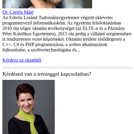
Dr. Cserép Máté
Az Eötvös Loránd Tudományegyetemen végzett okleveles
programtervező informatikusként. Az egyetemi felsőoktatásban
2010 óta végez oktatási tevékenységet (az ELTE-n és a Pázmány
Péter Katolikus Egyetemen), 2015 óta pedig a vállalati szegmensben
is rendszeresen vezet képzéseket. Oktatási területe elsődlegesen a
C++, C# és PHP programozásra, a webes alkalmazások
fejlesztésére, a szoftvertechnológiára és...
Kérdezz az oktatótól
Kérdésed van a tréninggel kapcsolatban?