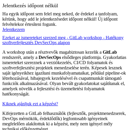
Jelentkezés időpont nélkül
Ha egyik időpont sem felel meg neked, de érdekel a tanfolyam,
kérünk, hogy add le jelentkezésedet időpont nélkül! Új időpont
felvételekor értesíteni fogunk.
Jelentkezem
Ezeket az ismereteket szerzed meg - GitLab workshop - Hatékony
szoftverfejlesztés DevSecOps alapon
A workshop után a résztvevők magabiztosan kezelik a
GitLab
rendszerét, amely a
DevSecOps
elsődleges platformja. Gyakorlatias
ismereteket szereznek a verziókezelés, CI/CD folyamatok és
szoftverfejlesztési projektek menedzselése terén. Képesek lesznek
saját igényeikhez igazítani munkafolyamataikat, például pipeline-ok
létrehozásával, hibajegyek kezelésével és csapatmunkát támogató
funkciók alkalmazásával. Olyan bevált gyakorlatokat sajátítanak el,
amelyek növelik a fejlesztési és üzemeltetési folyamatok
hatékonyságát.
Kiknek ajánljuk ezt a képzést?
Kifejezetten a GitLab felhasználók (fejlesztők, projektmenedzserek,
DevOps mérnökök, érdeklődők) legfontosabb igényeinek
megfelelően alakítottuk ki a képzést, mely nem igényel mély
technikai előképzettséget.