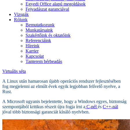
Egyedi Office alapú megoldások
Fejvadászat garanciával
Vizsgák
Rólunk
Bemutatkozunk
Munkatársaink
Szakértőink és oktatóink
Referenciáink
Híreink
Karrier
Kapcsolat
Tanterem bérbeadás
Virtuális séta
A Linux után hamarosan újabb operációs rendszer fejlesztésében
fog megjelenni az elmúlt évek egyik legjobban felívelő nyelve, a
Rust.
A Microsoft ugyanis bejelentette, hogy a Windows egyes, biztonság
szempontjából kritikus részeit újra fogja írni a
C-nél
és
C++-nál
jóval több biztonsági garanciát kínáló nyelvben.