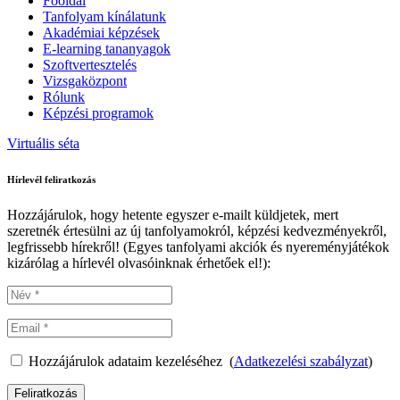
Főoldal
Tanfolyam kínálatunk
Akadémiai képzések
E-learning tananyagok
Szoftvertesztelés
Vizsgaközpont
Rólunk
Képzési programok
Virtuális séta
Hírlevél feliratkozás
Hozzájárulok, hogy hetente egyszer e-mailt küldjetek, mert
szeretnék értesülni az új tanfolyamokról, képzési kedvezményekről,
legfrissebb hírekről! (Egyes tanfolyami akciók és nyereményjátékok
kizárólag a hírlevél olvasóinknak érhetőek el!):
Hozzájárulok adataim kezeléséhez (
Adatkezelési szabályzat
)
Feliratkozás