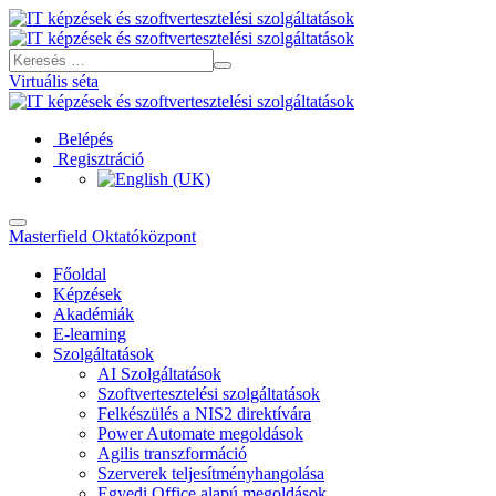
Virtuális séta
Belépés
Regisztráció
Masterfield Oktatóközpont
Főoldal
Képzések
Akadémiák
E-learning
Szolgáltatások
AI Szolgáltatások
Szoftvertesztelési szolgáltatások
Felkészülés a NIS2 direktívára
Power Automate megoldások
Agilis transzformáció
Szerverek teljesítményhangolása
Egyedi Office alapú megoldások