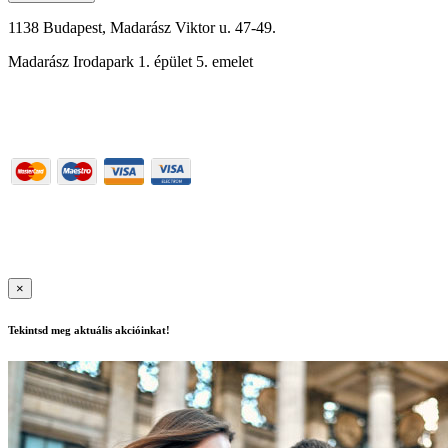
1138 Budapest, Madarász Viktor u. 47-49.
Madarász Irodapark 1. épület 5. emelet
06-1-288-0176
Részletek
Használati feltételek
|
Adatkezelési szabályzat
| Felnőttképzési
nyilvántartási szám: B/2020/000417, E/2021/000015
|
Copyright ©
2020 | All Rights Reserved
×
Tekintsd meg aktuális akcióinkat!