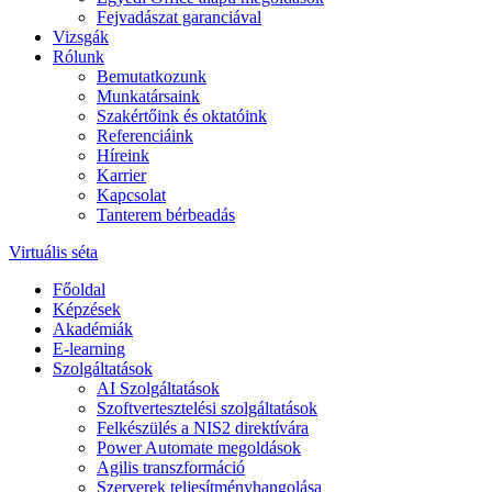
Fejvadászat garanciával
Vizsgák
Rólunk
Bemutatkozunk
Munkatársaink
Szakértőink és oktatóink
Referenciáink
Híreink
Karrier
Kapcsolat
Tanterem bérbeadás
Virtuális séta
Főoldal
Képzések
Akadémiák
E-learning
Szolgáltatások
AI Szolgáltatások
Szoftvertesztelési szolgáltatások
Felkészülés a NIS2 direktívára
Power Automate megoldások
Agilis transzformáció
Szerverek teljesítményhangolása