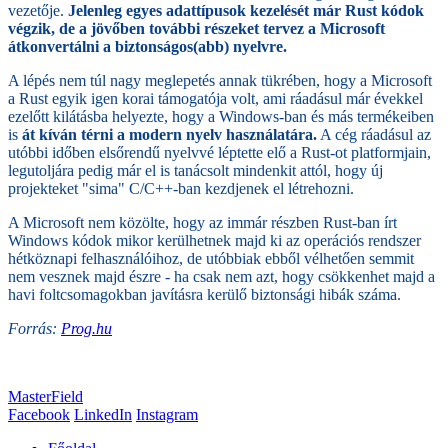
vezetője.
Jelenleg egyes adattípusok kezelését már Rust kódok
végzik, de a jövőben további részeket tervez a Microsoft
átkonvertálni a biztonságos(abb) nyelvre.
A lépés nem túl nagy meglepetés annak tükrében, hogy a Microsoft
a Rust egyik igen korai támogatója volt, ami ráadásul már évekkel
ezelőtt kilátásba helyezte, hogy a Windows-ban és más termékeiben
is
át kíván térni a modern nyelv használatára.
A cég ráadásul az
utóbbi időben elsőrendű nyelvvé léptette elő a Rust-ot platformjain,
legutoljára pedig már el is tanácsolt mindenkit attól, hogy új
projekteket "sima" C/C++-ban kezdjenek el létrehozni.
A Microsoft nem közölte, hogy az immár részben Rust-ban írt
Windows kódok mikor kerülhetnek majd ki az operációs rendszer
hétköznapi felhasználóihoz, de utóbbiak ebből vélhetően semmit
nem vesznek majd észre - ha csak nem azt, hogy csökkenhet majd a
havi foltcsomagokban javításra kerülő biztonsági hibák száma.
Forrás:
Prog.hu
MasterField
Facebook
LinkedIn
Instagram