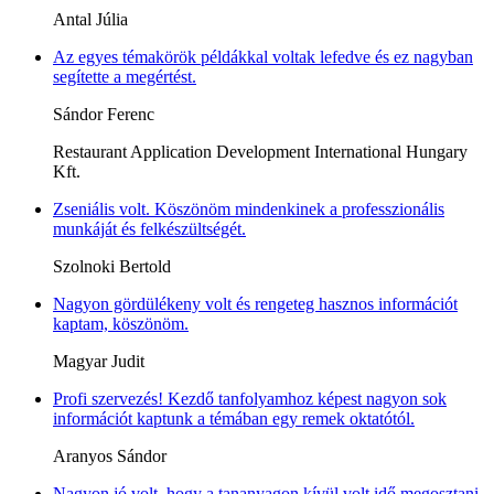
Antal Júlia
Az egyes témakörök példákkal voltak lefedve és ez nagyban
segítette a megértést.
Sándor Ferenc
Restaurant Application Development International Hungary
Kft.
Zseniális volt. Köszönöm mindenkinek a professzionális
munkáját és felkészültségét.
Szolnoki Bertold
Nagyon gördülékeny volt és rengeteg hasznos információt
kaptam, köszönöm.
Magyar Judit
Profi szervezés! Kezdő tanfolyamhoz képest nagyon sok
információt kaptunk a témában egy remek oktatótól.
Aranyos Sándor
Nagyon jó volt, hogy a tananyagon kívül volt idő megosztani