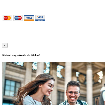
06-1-288-0176
Részletek
Használati feltételek
|
Adatkezelési szabályzat
| Felnőttképzési
nyilvántartási szám: B/2020/000417, E/2021/000015
|
Copyright ©
2020 | All Rights Reserved
×
Tekintsd meg aktuális akcióinkat!