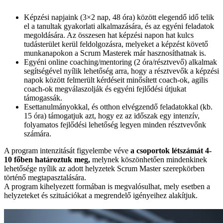
Képzési napjaink (3×2 nap, 48 óra) között elegendő idő telik
el a tanultak gyakorlati alkalmazására, és az egyéni feladatok
megoldására. Az összesen hat képzési napon hat kulcs
tudásterület kerül feldolgozásra, melyeket a képzést követő
munkanapokon a Scrum Masterek már hasznosíthatnak is.
Egyéni online coaching/mentoring (2 óra/résztvevő) alkalmak
segítségével nyílik lehetőség arra, hogy a résztvevők a képzési
napok között felmerült kérdéseit minősített coach-ok, agilis
coach-ok megválaszolják és egyéni fejlődési útjukat
támogassák.
Esettanulmányokkal, és otthon elvégzendő feladatokkal (kb.
15 óra) támogatjuk azt, hogy ez az időszak egy intenzív,
folyamatos fejlődési lehetőség legyen minden résztvevőnk
számára.
A program intenzitását figyelembe véve
a csoportok létszámát 4-
10 főben határoztuk meg,
melynek köszönhetően mindenkinek
lehetősége nyílik az adott helyzetek Scrum Master szerepkörben
történő megtapasztalására.
A program kihelyezett formában is megvalósulhat, mely esetben a
helyzeteket és szituációkat a megrendelő igényeihez alakítjuk.