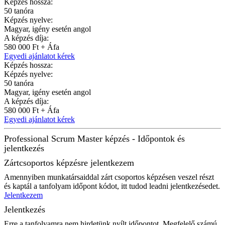
Képzés hossza:
50 tanóra
Képzés nyelve:
Magyar, igény esetén angol
A képzés díja:
580 000 Ft + Áfa
Egyedi ajánlatot kérek
Képzés hossza:
Képzés nyelve:
50 tanóra
Magyar, igény esetén angol
A képzés díja:
580 000 Ft + Áfa
Egyedi ajánlatot kérek
Professional Scrum Master képzés - Időpontok és
jelentkezés
Zártcsoportos képzésre jelentkezem
Amennyiben munkatársaiddal zárt csoportos képzésen veszel részt
és kaptál a tanfolyam időpont kódot, itt tudod leadni jelentkezésedet.
Jelentkezem
Jelentkezés
Erre a tanfolyamra nem hirdetünk nyílt időpontot. Megfelelő számú