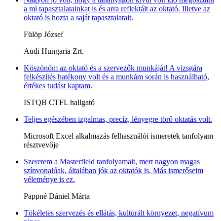
a mi tapasztalatainkat is és arra reflektált az oktató. Illetve az
oktató is hozta a saját tapasztalatait.
Fülöp József
Audi Hungaria Zrt.
Köszönöm az oktató és a szervezők munkáját! A vizsgára
felkészítés hatékony volt és a munkám során is használható,
értékes tudást kaptam.
ISTQB CTFL hallgató
Teljes egészében izgalmas, precíz, lényegre törő oktatás volt.
Microsoft Excel alkalmazás felhasználói ismeretek tanfolyam
résztvevője
Szeretem a Masterfield tanfolyamait, mert nagyon magas
színvonalúak, általában jók az oktatók is. Más ismerőseim
véleménye is ez.
Pappné Dániel Márta
Tökéletes szervezés és ellátás, kulturált környezet, negatívum