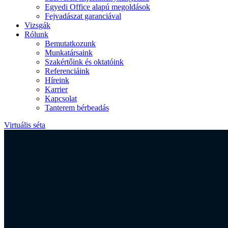
Egyedi Office alapú megoldások
Fejvadászat garanciával
Vizsgák
Rólunk
Bemutatkozunk
Munkatársaink
Szakértőink és oktatóink
Referenciáink
Híreink
Karrier
Kapcsolat
Tanterem bérbeadás
Virtuális séta