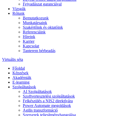
Fejvadászat garanciával
Vizsgák
Rólunk
Bemutatkozunk
Munkatársaink
Szakértőink és oktatóink
Referenciáink
Híreink
Karrier
Kapcsolat
Tanterem bérbeadás
Virtuális séta
Főoldal
Képzések
Akadémiák
E-learning
Szolgáltatások
AI Szolgáltatások
Szoftvertesztelési szolgáltatások
Felkészülés a NIS2 direktívára
Power Automate megoldások
Agilis transzformáció
Szerverek teljesítményhangolása