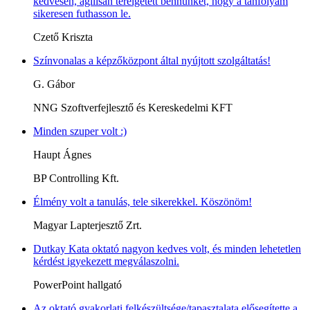
kedvesen, agilisan terelgetett bennünket, hogy a tanfolyam
sikeresen futhasson le.
Czető Kriszta
Színvonalas a képzőközpont által nyújtott szolgáltatás!
G. Gábor
NNG Szoftverfejlesztő és Kereskedelmi KFT
Minden szuper volt :)
Haupt Ágnes
BP Controlling Kft.
Élmény volt a tanulás, tele sikerekkel. Köszönöm!
Magyar Lapterjesztő Zrt.
Dutkay Kata oktató nagyon kedves volt, és minden lehetetlen
kérdést igyekezett megválaszolni.
PowerPoint hallgató
Az oktató gyakorlati felkészültsége/tapasztalata elősegítette a