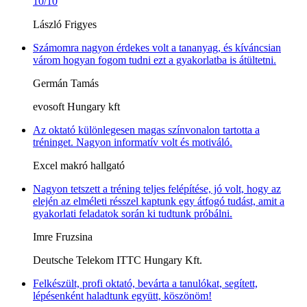
10/10
László Frigyes
Számomra nagyon érdekes volt a tananyag, és kíváncsian
várom hogyan fogom tudni ezt a gyakorlatba is átültetni.
Germán Tamás
evosoft Hungary kft
Az oktató különlegesen magas színvonalon tartotta a
tréninget. Nagyon informatív volt és motiváló.
Excel makró hallgató
Nagyon tetszett a tréning teljes felépítése, jó volt, hogy az
elején az elméleti résszel kaptunk egy átfogó tudást, amit a
gyakorlati feladatok során ki tudtunk próbálni.
Imre Fruzsina
Deutsche Telekom ITTC Hungary Kft.
Felkészült, profi oktató, bevárta a tanulókat, segített,
lépésenként haladtunk együtt, köszönöm!