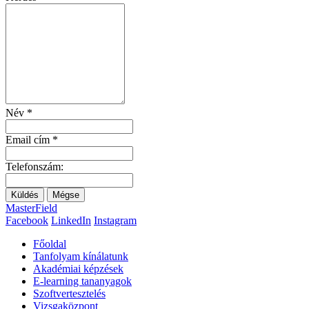
Név
*
Email cím
*
Telefonszám:
Küldés
Mégse
MasterField
Facebook
LinkedIn
Instagram
Főoldal
Tanfolyam kínálatunk
Akadémiai képzések
E-learning tananyagok
Szoftvertesztelés
Vizsgaközpont