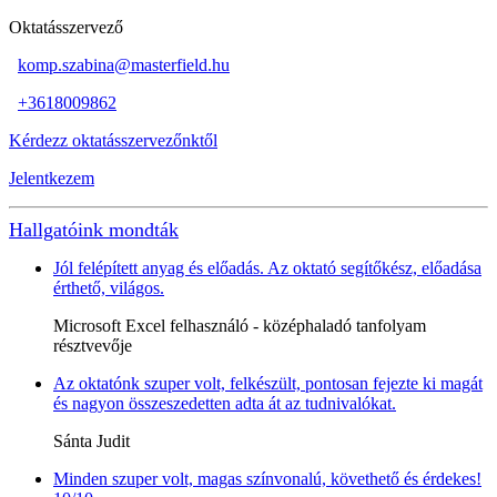
Oktatásszervező
komp.szabina@masterfield.hu
+3618009862
Kérdezz oktatásszervezőnktől
Jelentkezem
Hallgatóink mondták
Jól felépített anyag és előadás. Az oktató segítőkész, előadása
érthető, világos.
Microsoft Excel felhasználó - középhaladó tanfolyam
résztvevője
Az oktatónk szuper volt, felkészült, pontosan fejezte ki magát
és nagyon összeszedetten adta át az tudnivalókat.
Sánta Judit
Minden szuper volt, magas színvonalú, követhető és érdekes!