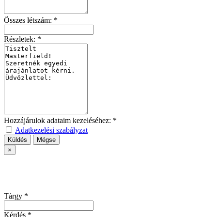
Összes létszám:
*
Részletek:
*
Hozzájárulok adataim kezeléséhez:
*
Adatkezelési szabályzat
Küldés
Mégse
×
Tárgy
*
Kérdés
*