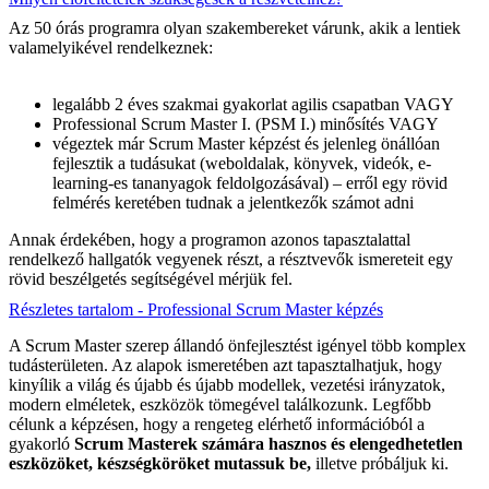
Az 50 órás programra olyan szakembereket várunk, akik a lentiek
valamelyikével rendelkeznek:
legalább 2 éves szakmai gyakorlat agilis csapatban VAGY
Professional Scrum Master I. (PSM I.) minősítés VAGY
végeztek már Scrum Master képzést és jelenleg önállóan
fejlesztik a tudásukat (weboldalak, könyvek, videók, e-
learning-es tananyagok feldolgozásával) – erről egy rövid
felmérés keretében tudnak a jelentkezők számot adni
Annak érdekében, hogy a programon azonos tapasztalattal
rendelkező hallgatók vegyenek részt, a résztvevők ismereteit egy
rövid beszélgetés segítségével mérjük fel.
Részletes tartalom - Professional Scrum Master képzés
A Scrum Master szerep állandó önfejlesztést igényel több komplex
tudásterületen. Az alapok ismeretében azt tapasztalhatjuk, hogy
kinyílik a világ és újabb és újabb modellek, vezetési irányzatok,
modern elméletek, eszközök tömegével találkozunk. Legfőbb
célunk a képzésen, hogy a rengeteg elérhető információból a
gyakorló
Scrum Masterek számára hasznos és elengedhetetlen
eszközöket, készségköröket mutassuk be,
illetve próbáljuk ki.