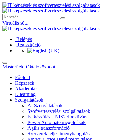
Virtuális séta
Belépés
Regisztráció
Masterfield Oktatóközpont
Főoldal
Képzések
Akadémiák
E-learning
Szolgáltatások
AI Szolgáltatások
Szoftvertesztelési szolgáltatások
Felkészülés a NIS2 direktívára
Power Automate megoldások
Agilis transzformáció
Szerverek teljesítményhangolása
Egyedi Office alapú megoldások