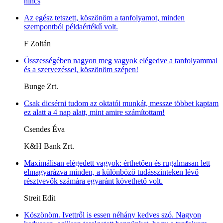
nincs
Az egész tetszett, köszönöm a tanfolyamot, minden
szempontból példaértékű volt.
F Zoltán
Összességében nagyon meg vagyok elégedve a tanfolyammal
és a szervezéssel, köszönöm szépen!
Bunge Zrt.
Csak dicsérni tudom az oktatói munkát, messze többet kaptam
ez alatt a 4 nap alatt, mint amire számítottam!
Csendes Éva
K&H Bank Zrt.
Maximálisan elégedett vagyok: érthetően és rugalmasan lett
elmagyarázva minden, a különböző tudásszinteken lévő
résztvevők számára egyaránt követhető volt.
Streit Edit
Köszönöm. Ivettről is essen néhány kedves szó. Nagyon