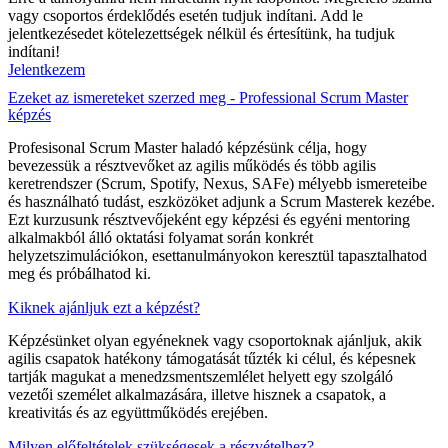
vagy csoportos érdeklődés esetén tudjuk indítani. Add le
jelentkezésedet kötelezettségek nélkül és értesítünk, ha tudjuk
indítani!
Jelentkezem
Ezeket az ismereteket szerzed meg - Professional Scrum Master
képzés
Profesisonal Scrum Master haladó képzésünk célja, hogy
bevezessük a résztvevőket az agilis működés és több agilis
keretrendszer (Scrum, Spotify, Nexus, SAFe) mélyebb ismereteibe
és használható tudást, eszközöket adjunk a Scrum Masterek kezébe.
Ezt kurzusunk résztvevőjeként egy képzési és egyéni mentoring
alkalmakból álló oktatási folyamat során konkrét
helyzetszimulációkon, esettanulmányokon keresztül tapasztalhatod
meg és próbálhatod ki.
Kiknek ajánljuk ezt a képzést?
Képzésünket olyan egyéneknek vagy csoportoknak ajánljuk, akik
agilis csapatok hatékony támogatását tűzték ki célul, és képesnek
tartják magukat a menedzsmentszemlélet helyett egy szolgáló
vezetői személet alkalmazására, illetve hisznek a csapatok, a
kreativitás és az együttműködés erejében.
Milyen előfeltételek szükségesek a részvételhez?