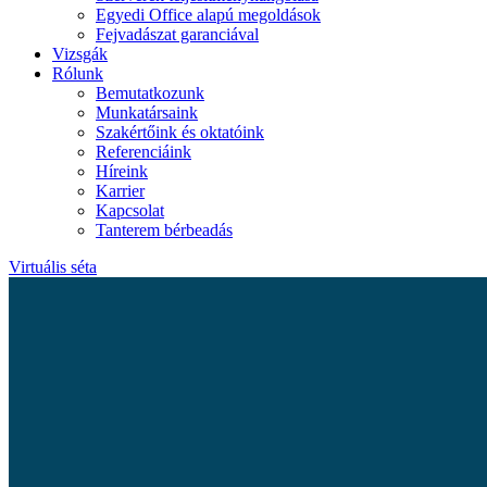
Egyedi Office alapú megoldások
Fejvadászat garanciával
Vizsgák
Rólunk
Bemutatkozunk
Munkatársaink
Szakértőink és oktatóink
Referenciáink
Híreink
Karrier
Kapcsolat
Tanterem bérbeadás
Virtuális séta