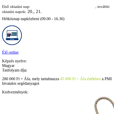
2026. október 19.
Első oktatási nap:
, további
20., 21.
oktatási napok:
Hétköznap napközbeni (09.00 - 16.30)
Élő online
Képzés nyelve:
Magyar
Tanfolyam díja:
280 000 Ft + Áfa, mely tartalmazza
45 000 Ft + Áfa értékben
a PMI
hivatalos segédanyagot
Kedvezmények: