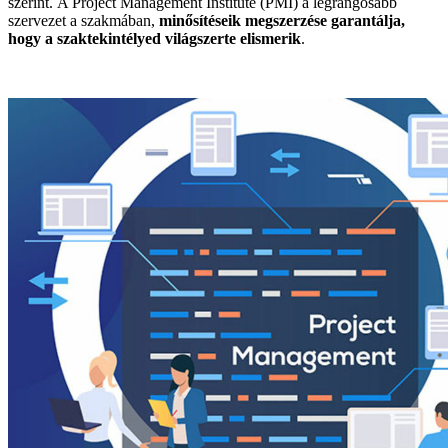
szerint. A Project Management Institute (PMI) a legrangosabb
szervezet a szakmában,
minősítéseik megszerzése garantálja,
hogy a szaktekintélyed világszerte elismerik
.