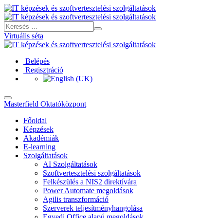
Virtuális séta
Belépés
Regisztráció
Masterfield Oktatóközpont
Főoldal
Képzések
Akadémiák
E-learning
Szolgáltatások
AI Szolgáltatások
Szoftvertesztelési szolgáltatások
Felkészülés a NIS2 direktívára
Power Automate megoldások
Agilis transzformáció
Szerverek teljesítményhangolása
Egyedi Office alapú megoldások