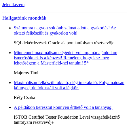
Jelentkezem
Hallgatóink mondták
Számomra nagyon sok önbizalmat adott a gyakorlás! Az
oktató felkészült és gyakorlott volt!
SQL lekérdezések Oracle alapon tanfolyam résztvevője
Mindennel maximálisan elégedett voltam, már ajánlottam
ismerősöknek is a képzést! Remélem, hogy lesz még
lehetőségem a Masterfield-nél tanulni! 5*
Majoros Timi
Maximálisan felkészült oktató, elég interakció. Folyamatosan
könnyed, de fókuszált volt a légkör.
Réfy Csaba
A példákon keresztül könnyen érthető volt a tananyag.
ISTQB Certified Tester Foundation Level vizsgafelkészítő
tanfolyam résztvevője