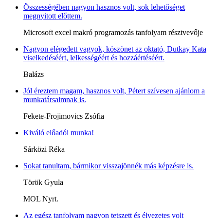
Összességében nagyon hasznos volt, sok lehetőséget
megnyitott előttem.
Microsoft excel makró programozás tanfolyam résztvevője
Nagyon elégedett vagyok, köszönet az oktató, Dutkay Kata
viselkedéséért, lelkességéért és hozzáértéséért.
Balázs
Jól éreztem magam, hasznos volt, Pétert szívesen ajánlom a
munkatársaimnak is.
Fekete-Frojimovics Zsófia
Kiváló előadói munka!
Sárközi Réka
Sokat tanultam, bármikor visszajönnék más képzésre is.
Török Gyula
MOL Nyrt.
Az egész tanfolyam nagyon tetszett és élvezetes volt