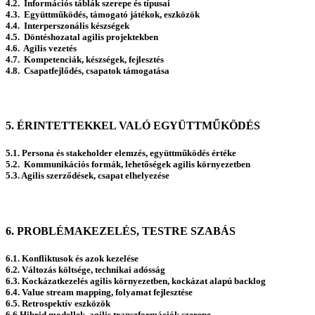
4.2. Információs táblák szerepe és típusai
4.3. Együttműködés, támogató játékok, eszközök
4.4. Interperszonális készségek
4.5. Döntéshozatal agilis projektekben
4.6. Agilis vezetés
4.7. Kompetenciák, készségek, fejlesztés
4.8. Csapatfejlődés, csapatok támogatása
5. ÉRINTETTEKKEL VALÓ EGYÜTTMŰKÖDÉS
5.1. Persona és stakeholder elemzés, együttműködés értéke
5.2. Kommunikációs formák, lehetőségek agilis környezetben
5.3. Agilis szerződések, csapat elhelyezése
6. PROBLÉMAKEZELÉS, TESTRE SZABÁS
6.1. Konfliktusok és azok kezelése
6.2. Változás költsége, technikai adósság
6.3. Kockázatkezelés agilis környezetben, kockázat alapú backlog
6.4. Value stream mapping, folyamat fejlesztése
6.5. Retrospektív eszközök
6.6 Hibrid modellek, agilis transzformációk szerepe