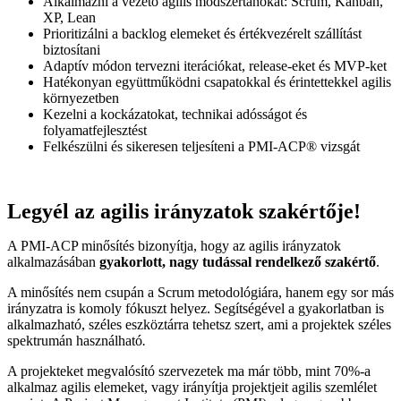
Alkalmazni a vezető agilis módszertanokat: Scrum, Kanban,
XP, Lean
Prioritizálni a backlog elemeket és értékvezérelt szállítást
biztosítani
Adaptív módon tervezni iterációkat, release-eket és MVP-ket
Hatékonyan együttműködni csapatokkal és érintettekkel agilis
környezetben
Kezelni a kockázatokat, technikai adósságot és
folyamatfejlesztést
Felkészülni és sikeresen teljesíteni a PMI-ACP® vizsgát
Legyél az agilis irányzatok szakértője!
A PMI-ACP minősítés bizonyítja, hogy az agilis irányzatok
alkalmazásában
gyakorlott, nagy tudással rendelkező szakértő
.
A minősítés nem csupán a Scrum metodológiára, hanem egy sor más
irányzatra is komoly fókuszt helyez. Segítségével a gyakorlatban is
alkalmazható, széles eszköztárra tehetsz szert, ami a projektek széles
spektrumán használható
.
A projekteket megvalósító szervezetek ma már több, mint 70%-a
alkalmaz agilis elemeket, vagy irányítja projektjeit agilis szemlélet