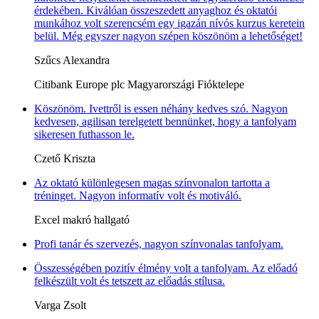
érdekében. Kiválóan összeszedett anyaghoz és oktatói
munkához volt szerencsém egy igazán nívós kurzus keretein
belül. Még egyszer nagyon szépen köszönöm a lehetőséget!
Szűcs Alexandra
Citibank Europe plc Magyarországi Fióktelepe
Köszönöm. Ivettről is essen néhány kedves szó. Nagyon
kedvesen, agilisan terelgetett bennünket, hogy a tanfolyam
sikeresen futhasson le.
Czető Kriszta
Az oktató különlegesen magas színvonalon tartotta a
tréninget. Nagyon informatív volt és motiváló.
Excel makró hallgató
Profi tanár és szervezés, nagyon színvonalas tanfolyam.
Összességében pozitív élmény volt a tanfolyam. Az előadó
felkészült volt és tetszett az előadás stílusa.
Varga Zsolt