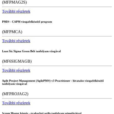
(MFPMAG2S)
További részletek
PMI® - CAPM vizsgafelkészítő program
(MFPMCA)
További részletek
Lean Six Sigma Green Belt tanfolyam vizsgával
(MF6SIGMAGB)
További részletek
Agile Project Management (AgilePM®) v3 Practitioner - hivatalos vizsgafelkészítő
tanfolyam vizsgával
(MFPROJAG2)
További részletek
Scrum Master képzés - gyakorlati agilis tanfolyam szimulációval