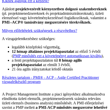
Kiknek ajánljuk ezt a képzést?
Ajánlott
projektvezérelt környezetben dolgozó szakembereknek
(pl. projektmenedzsereknek és projektadminisztrátoroknak), üzleti
elemzéssel vagy követelménykezeléssel foglalkozóknak, valamint a
PMI--ACP® tanúsítvány megszerzésére törekvőknek.
Milyen előfeltételek szükségesek a részvételhez?
A vizsgajelentkezéshez szükséges:
legalább középfokú végzettség,
12 hónap általános projekttapasztalat
az előző 5 évből
(
PMP minősítés ezt a követelményt automatikusan kiváltja
),
a fenti projekttapasztalaton túl
8 hónap agilis
projekttapasztalat
az elmúlt 3 évből,
21 óra agilis irányzatokat lefedő oktatás
Részletes tartalom - PMI® - ACP – Agile Certified Practitioner
vizsgafelkészítő program
A Project Management Institute a piaci igényekhez alkalmazkodva
elindította üzleti elemzők, projektmenedzserek számára releváns
üzleti elemzés (business analysis) minősítését. A PMI előrejelzései
szerint a PMP mellett
a PMI-ACP minősítés megszerzése lehetővé