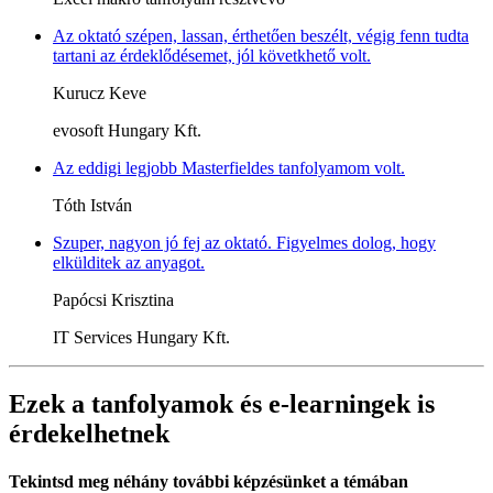
Az oktató szépen, lassan, érthetően beszélt, végig fenn tudta
tartani az érdeklődésemet, jól követkhető volt.
Kurucz Keve
evosoft Hungary Kft.
Az eddigi legjobb Masterfieldes tanfolyamom volt.
Tóth István
Szuper, nagyon jó fej az oktató. Figyelmes dolog, hogy
elkülditek az anyagot.
Papócsi Krisztina
IT Services Hungary Kft.
Ezek a tanfolyamok és e-learningek is
érdekelhetnek
Tekintsd meg néhány további képzésünket a témában