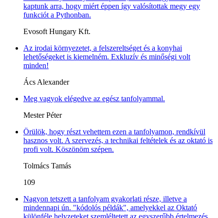
kaptunk arra, hogy miért éppen így valósítottak megy egy
funkciót a Pythonban.
Evosoft Hungary Kft.
Az irodai környezetet, a felszereltséget és a konyhai
lehetőségeket is kiemelném. Exkluzív és minőségi volt
minden!
Ács Alexander
Meg vagyok elégedve az egész tanfolyammal.
Mester Péter
Örülök, hogy részt vehettem ezen a tanfolyamon, rendkívül
hasznos volt. A szervezés, a technikai feltételek és az oktató is
profi volt. Köszönöm szépen.
Tolmács Tamás
109
Nagyon tetszett a tanfolyam gyakorlati része, illetve a
mindennapi ún. "kódolós példák", amelyekkel az Oktató
különféle helyzeteket szemléltetett az egyszerűbb értelmezés