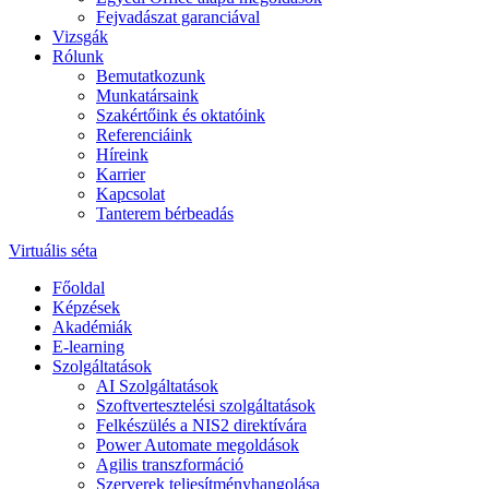
Fejvadászat garanciával
Vizsgák
Rólunk
Bemutatkozunk
Munkatársaink
Szakértőink és oktatóink
Referenciáink
Híreink
Karrier
Kapcsolat
Tanterem bérbeadás
Virtuális séta
Főoldal
Képzések
Akadémiák
E-learning
Szolgáltatások
AI Szolgáltatások
Szoftvertesztelési szolgáltatások
Felkészülés a NIS2 direktívára
Power Automate megoldások
Agilis transzformáció
Szerverek teljesítményhangolása