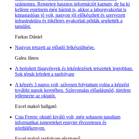
számomra. Rengeteg hasznos információt kaptam, de ha ki
kellene emelnem még bármit is, akkor a laborgyakorlat is
kimagaslóan jó volt, nagyon jól előkészített és szervezett
infrastruktúra és tökéletes gyakorlati példák segítették a
tanulást.
Farkas Dániel
Nagyon tetszett az előadó felkészültsége.
Galea János
A beépített függvények és lekérdezések tetszettek legjobban.
Sok témát lefedett a tanfolyam
A képzés 3 napos volt, szívesen folytattam volna a képzést
további napok keretében. Színvonalas előadásmód, türelem
jellemezte az oktatót.
Excel makró hallgató
Csia Ferenc oktató kiváló volt, még sohasem tanultam
informatikai ismereteket ennyire élvezetesen és
gördülékenyen.
Excel makró tanfolyam résztvevő