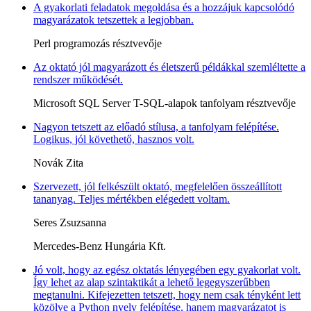
A gyakorlati feladatok megoldása és a hozzájuk kapcsolódó
magyarázatok tetszettek a legjobban.
Perl programozás résztvevője
Az oktató jól magyarázott és életszerű példákkal szemléltette a
rendszer működését.
Microsoft SQL Server T-SQL-alapok tanfolyam résztvevője
Nagyon tetszett az előadó stílusa, a tanfolyam felépítése.
Logikus, jól követhető, hasznos volt.
Novák Zita
Szervezett, jól felkészült oktató, megfelelően összeállított
tananyag. Teljes mértékben elégedett voltam.
Seres Zsuzsanna
Mercedes-Benz Hungária Kft.
Jó volt, hogy az egész oktatás lényegében egy gyakorlat volt.
Így lehet az alap szintaktikát a lehető legegyszerűbben
megtanulni. Kifejezetten tetszett, hogy nem csak tényként lett
közölve a Python nyelv felépítése, hanem magyarázatot is