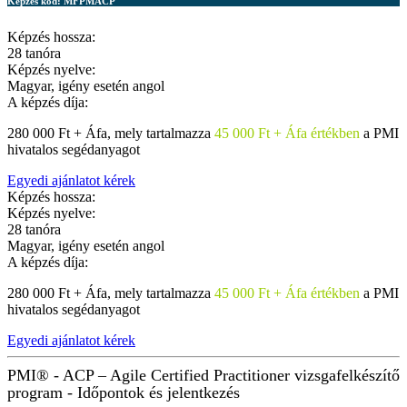
Képzés kód:
MFPMACP
Képzés hossza:
28 tanóra
Képzés nyelve:
Magyar, igény esetén angol
A képzés díja:
280 000 Ft + Áfa, mely tartalmazza
45 000 Ft + Áfa értékben
a PMI
hivatalos segédanyagot
Egyedi ajánlatot kérek
Képzés hossza:
Képzés nyelve:
28 tanóra
Magyar, igény esetén angol
A képzés díja:
280 000 Ft + Áfa, mely tartalmazza
45 000 Ft + Áfa értékben
a PMI
hivatalos segédanyagot
Egyedi ajánlatot kérek
PMI® - ACP – Agile Certified Practitioner vizsgafelkészítő
program - Időpontok és jelentkezés