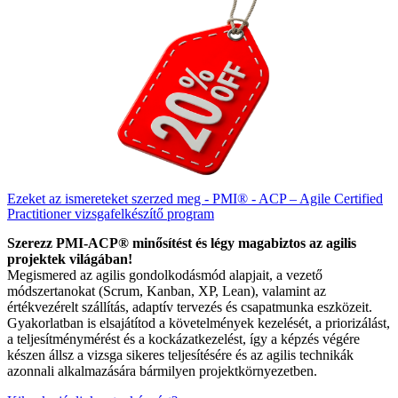
Ezeket az ismereteket szerzed meg - PMI® - ACP – Agile Certified
Practitioner vizsgafelkészítő program
Szerezz PMI-ACP® minősítést és légy magabiztos az agilis
projektek világában!
Megismered az agilis gondolkodásmód alapjait, a vezető
módszertanokat (Scrum, Kanban, XP, Lean), valamint az
értékvezérelt szállítás, adaptív tervezés és csapatmunka eszközeit.
Gyakorlatban is elsajátítod a követelmények kezelését, a priorizálást,
a teljesítménymérést és a kockázatkezelést, így a képzés végére
készen állsz a vizsga sikeres teljesítésére és az agilis technikák
azonnali alkalmazására bármilyen projektkörnyezetben.