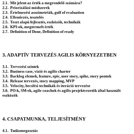
2.1. Mit jelent az érték a megrendelő számára?
2.2. Priorizálási módszerek
2.3. Értelmezési asszimetriák, gulf of evaluation
2.4. Ellenőrzés, tesztelés
2.5. Teszt alapú fejlesztés, eszközök, technikák
2.6. KPI-ok, megtermelt érték
2.7. Definition of Done, Definition of ready
3. ADAPTÍV TERVEZÉS AGILIS KÖRNYEZETBEN
3.1. Tervezési szintek
3.2. Business case, vízió és agilis charter
3.3. Backlog elemek, feature, epic, user story, spike, story pontok
3.4. Release tervezés, story mapping, MVP
3.5. Velocity, becslési technikák és iteráció tervezése
3.6. PO-k, SM-ek, agile coachok és agilis projektvezetők által használt
eszközök
4. CSAPATMUNKA, TELJESÍTMÉNY
4.1. Tudásmegosztás