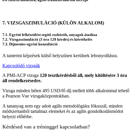
7. VIZSGASZIMULÁCIÓ (KÜLÖN ALKALOM)
7.1. Egyéni felkészülést segítő eszközök, anyagok átadása
7.2. Vizsgaszimuláció (3 óra 120 kérdés) és kiértékelés
7.3. Díjmentes egyéni konzultáció
A tantermi képzések
külső helyszínen
kerülnek lebonyolításra.
Kapcsolódó vizsgák
A PMI-ACP vizsga
120 tesztkérdésből áll, mely kitöltésére 3 óra
áll rendelkezésedre.
Vizsga minden héten 495 USD/fő díj mellett több alkalommal tehető
a Pearson Vue vizsgaközpontokban.
A tananyag nem egy adott agilis metodológiára fókuszál, minden
módszertanból tartalmaz elemeket és az agilis gondolkodásmódot
helyezi előtérbe.
Kérdésed van a tréninggel kapcsolatban?