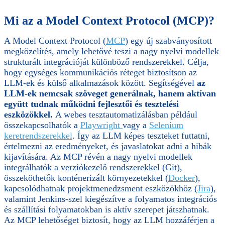
Mi az a Model Context Protocol (MCP)?
A Model Context Protocol (
MCP
) egy új szabványosított
megközelítés, amely lehetővé teszi a nagy nyelvi modellek
strukturált integrációját különböző rendszerekkel. Célja,
hogy egységes kommunikációs réteget biztosítson az
LLM-ek és külső alkalmazások között. Segítségével
az
LLM-ek nemcsak szöveget generálnak, hanem aktívan
együtt tudnak működni fejlesztői és tesztelési
eszközökkel.
A webes tesztautomatizálásban például
összekapcsolhatók a
Playwright
vagy a
Selenium
keretrendszerekkel
. Így az LLM képes teszteket futtatni,
értelmezni az eredményeket, és javaslatokat adni a hibák
kijavítására. Az MCP révén a nagy nyelvi modellek
integrálhatók a verziókezelő rendszerekkel (Git),
összeköthetők konténerizált környezetekkel (
Docker
),
kapcsolódhatnak projektmenedzsment eszközökhöz (
Jira
),
valamint Jenkins-szel kiegészítve a folyamatos integrációs
és szállítási folyamatokban is aktív szerepet játszhatnak.
Az MCP lehetőséget biztosít, hogy az LLM hozzáférjen a