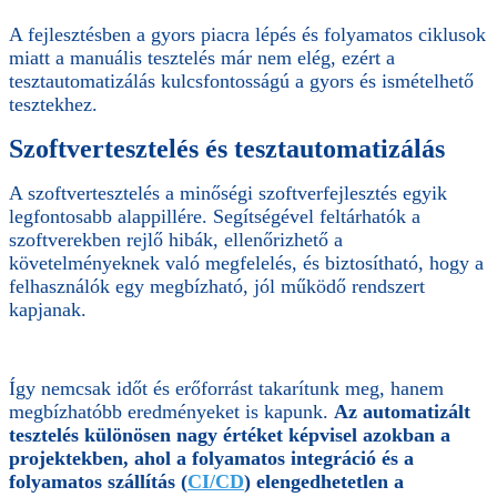
A fejlesztésben a gyors piacra lépés és folyamatos ciklusok
miatt a manuális tesztelés már nem elég, ezért a
tesztautomatizálás kulcsfontosságú a gyors és ismételhető
tesztekhez.
Szoftvertesztelés és tesztautomatizálás
A szoftvertesztelés a minőségi szoftverfejlesztés egyik
legfontosabb alappillére. Segítségével feltárhatók a
szoftverekben rejlő hibák, ellenőrizhető a
követelményeknek való megfelelés, és biztosítható, hogy a
felhasználók egy megbízható, jól működő rendszert
kapjanak.
Így nemcsak időt és erőforrást takarítunk meg, hanem
megbízhatóbb eredményeket is kapunk.
Az automatizált
tesztelés különösen nagy értéket képvisel azokban a
projektekben, ahol a folyamatos integráció és a
folyamatos szállítás (
CI/CD
) elengedhetetlen a