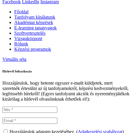
Facebook
LinkedIn
Instagram
Főoldal
Tanfolyam kínálatunk
Akadémiai képzések
E-learning tananyagok
Szoftvertesztelés
Vizsgaközpont
Rólunk
Képzési programok
Virtuális séta
Hírlevél feliratkozás
Hozzájárulok, hogy hetente egyszer e-mailt küldjetek, mert
szeretnék értesülni az új tanfolyamokról, képzési kedvezményekről,
legfrissebb hírekről! (Egyes tanfolyami akciók és nyereményjátékok
kizárólag a hírlevél olvasóinknak érhetőek el!):
Hozzájárulok adataim kezeléséhez (
Adatkezelési szabályzat
)