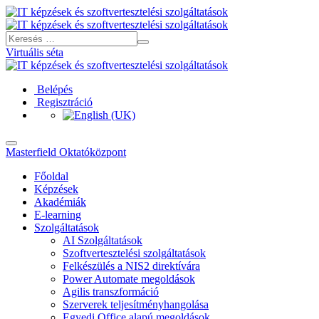
Virtuális séta
Belépés
Regisztráció
Masterfield Oktatóközpont
Főoldal
Képzések
Akadémiák
E-learning
Szolgáltatások
AI Szolgáltatások
Szoftvertesztelési szolgáltatások
Felkészülés a NIS2 direktívára
Power Automate megoldások
Agilis transzformáció
Szerverek teljesítményhangolása
Egyedi Office alapú megoldások