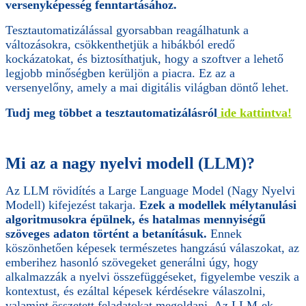
versenyképesség fenntartásához.
Tesztautomatizálással gyorsabban reagálhatunk a
változásokra, csökkenthetjük a hibákból eredő
kockázatokat, és biztosíthatjuk, hogy a szoftver a lehető
legjobb minőségben kerüljön a piacra. Ez az a
versenyelőny, amely a mai digitális világban döntő lehet.
Tudj meg többet a tesztautomatizálásról
ide kattintva!
Mi az a nagy nyelvi modell (LLM)?
Az LLM rövidítés a Large Language Model (Nagy Nyelvi
Modell) kifejezést takarja.
Ezek a modellek mélytanulási
algoritmusokra épülnek, és hatalmas mennyiségű
szöveges adaton történt a betanításuk.
Ennek
köszönhetően képesek természetes hangzású válaszokat, az
emberihez hasonló szövegeket generálni úgy, hogy
alkalmazzák a nyelvi összefüggéseket, figyelembe veszik a
kontextust, és ezáltal képesek kérdésekre válaszolni,
valamint összetett feladatokat megoldani. Az LLM-ek