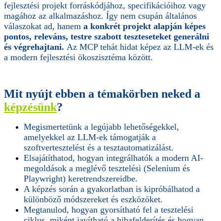
fejlesztési projekt forráskódjához, specifikációihoz vagy
magához az alkalmazáshoz. Így nem csupán általános
válaszokat ad, hanem
a konkrét projekt alapján képes
pontos, releváns, testre szabott teszteseteket generálni
és végrehajtani.
Az MCP tehát hidat képez az LLM-ek és
a modern fejlesztési ökoszisztéma között.
Mit nyújt ebben a témakörben neked a
képzésünk
?
Megismertetünk a legújabb lehetőségekkel,
amelyekkel az LLM-ek támogatják a
szoftvertesztelést és a tesztautomatizálást.
Elsajátíthatod, hogyan integrálhatók a modern AI-
megoldások a meglévő tesztelési (Selenium és
Playwright) keretrendszereidbe.
A képzés során a gyakorlatban is kipróbálhatod a
különböző módszereket és eszközöket.
Megtanulod, hogyan gyorsítható fel a tesztelési
ciklus, miként javítható a hibafelderítés és hogyan