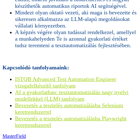
készíthetők automatikus riportok AI segítségével.
Mindezt olyan oktató vezeti, aki maga is bevezette és
sikeresen alkalmazza az LLM-alapú megoldásokat
vállalati környezetben.
A képzés végére olyan tudással rendelkezel, amellyel
a munkahelyeden Te is azonnal gyakorlati értéket
tudsz teremteni a tesztautomatizálás fejlesztésében.
Kapcsolódó tanfolyamaink:
ISTQB Advanced Test Automation Engineer
vizsgafelkészítő tanfolyam
AI a gyakorlatban: tesztautomatizálás nagy nyelvi
modellekkel (LLM) tanfolyam
Bevezetés a tesztelés automatizálásba Selenium
keretrendszerrel
Bevezetés a tesztelés automatizálásba Playwright
keretrendszerrel
MasterField