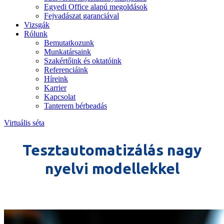
Egyedi Office alapú megoldások
Fejvadászat garanciával
Vizsgák
Rólunk
Bemutatkozunk
Munkatársaink
Szakértőink és oktatóink
Referenciáink
Híreink
Karrier
Kapcsolat
Tanterem bérbeadás
Virtuális séta
Tesztautomatizálás nagy
nyelvi modellekkel