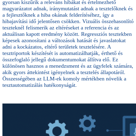
gyorsan kiszűrik a releváns hibákat és értelmezhető
magyarázatot adnak, iránymutatást adnak a tesztelőknek és
a fejlesztőknek a hiba okának felderítéséhez, így a
hibajavítási idő jelentősen csökken. Vizuális összehasonlító
teszteknél felismerik az eltéréseket a referencia és az
aktuálisan kapott eredmény között. Regressziós tesztekben
képesek azonosítani a változások hatását és javaslatokat
adni a kockázatos, eltérő területek tesztelésére. A
tesztriportok készítését is automatizálhatják, érthető és
összefoglaló jellegű dokumentumokat állítva elő. Ez
különösen hasznos a menedzsment és az ügyfelek számára,
akik gyors áttekintést igényelnek a tesztelés állapotáról.
Összességében az LLM-ek komoly mértékben növelik a
tesztautomatizálás hatékonyságát.