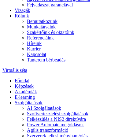
Fejvadászat garanciával
Vizsgák
Rólunk
Bemutatkozunk
Munkatársaink
Szakértőink és oktatóink
Referenciáink
Híreink
Karrier
Kapcsolat
Tanterem bérbeadás
Virtuális séta
Főoldal
Képzések
Akadémiák
E-learning
Szolgáltatások
AI Szolgáltatások
Szoftvertesztelési szolgáltatások
Felkészülés a NIS2 direktívára
Power Automate megoldások
Agilis transzformáció
Szerverek teljesítményhangolása