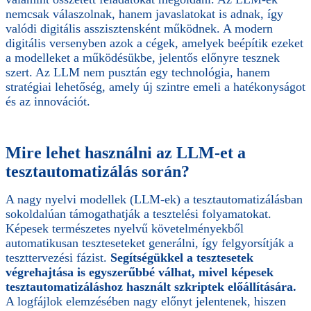
nemcsak válaszolnak, hanem javaslatokat is adnak, így
valódi digitális asszisztensként működnek. A modern
digitális versenyben azok a cégek, amelyek beépítik ezeket
a modelleket a működésükbe, jelentős előnyre tesznek
szert. Az LLM nem pusztán egy technológia, hanem
stratégiai lehetőség, amely új szintre emeli a hatékonyságot
és az innovációt.
Mire lehet használni az LLM-et a
tesztautomatizálás során?
A nagy nyelvi modellek (LLM-ek) a tesztautomatizálásban
sokoldalúan támogathatják a tesztelési folyamatokat.
Képesek természetes nyelvű követelményekből
automatikusan teszteseteket generálni, így felgyorsítják a
teszttervezési fázist.
Segítségükkel a tesztesetek
végrehajtása is egyszerűbbé válhat, mivel képesek
tesztautomatizáláshoz használt szkriptek előállítására.
A logfájlok elemzésében nagy előnyt jelentenek, hiszen