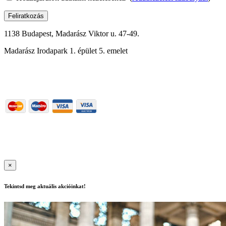
Feliratkozás
1138 Budapest, Madarász Viktor u. 47-49.
Madarász Irodapark 1. épület 5. emelet
06-1-288-0176
Részletek
Használati feltételek
|
Adatkezelési szabályzat
| Felnőttképzési
nyilvántartási szám: B/2020/000417, E/2021/000015
|
Copyright ©
2020 | All Rights Reserved
×
Tekintsd meg aktuális akcióinkat!