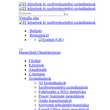
Virtuális séta
Belépés
Regisztráció
Masterfield Oktatóközpont
Főoldal
Képzések
Akadémiák
E-learning
Szolgáltatások
AI Szolgáltatások
Szoftvertesztelési szolgáltatások
Felkészülés a NIS2 direktívára
Power Automate megoldások
Agilis transzformáció
Szerverek teljesítményhangolása
Egyedi Office alapú megoldások