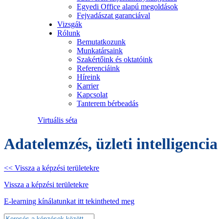
Egyedi Office alapú megoldások
Fejvadászat garanciával
Vizsgák
Rólunk
Bemutatkozunk
Munkatársaink
Szakértőink és oktatóink
Referenciáink
Híreink
Karrier
Kapcsolat
Tanterem bérbeadás
Virtuális séta
Adatelemzés, üzleti intelligencia
<< Vissza a képzési területekre
Vissza a képzési területekre
E-learning kínálatunkat itt tekintheted meg