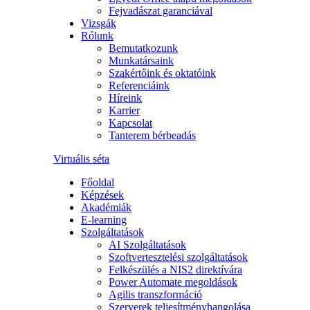
Fejvadászat garanciával
Vizsgák
Rólunk
Bemutatkozunk
Munkatársaink
Szakértőink és oktatóink
Referenciáink
Híreink
Karrier
Kapcsolat
Tanterem bérbeadás
Virtuális séta
Főoldal
Képzések
Akadémiák
E-learning
Szolgáltatások
AI Szolgáltatások
Szoftvertesztelési szolgáltatások
Felkészülés a NIS2 direktívára
Power Automate megoldások
Agilis transzformáció
Szerverek teljesítményhangolása