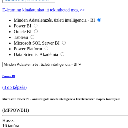
E-learning kínálatunkat itt tekintheted meg >>
Minden Adatelemzés, üzleti intelligencia - BI
Power BI
Oracle BI
Tableau
Microsoft SQL Server BI
Power Platform
Data Scientist Akadémia
Power BI
(
3
db
képzés
)
Microsoft Power BI - önkiszolgáló üzleti intelligencia keretrendszer alapok tanfolyam
(MFPOWBI1)
Hossz:
16 tanóra