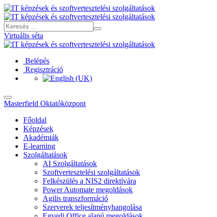
Virtuális séta
Belépés
Regisztráció
Masterfield Oktatóközpont
Főoldal
Képzések
Akadémiák
E-learning
Szolgáltatások
AI Szolgáltatások
Szoftvertesztelési szolgáltatások
Felkészülés a NIS2 direktívára
Power Automate megoldások
Agilis transzformáció
Szerverek teljesítményhangolása
Egyedi Office alapú megoldások