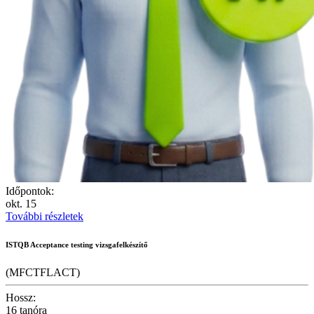
Időpontok:
okt.
15
További részletek
ISTQB Acceptance testing vizsgafelkészítő
(MFCTFLACT)
Hossz:
16 tanóra