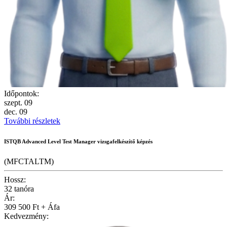
Időpontok:
szept.
09
dec.
09
További részletek
ISTQB Advanced Level Test Manager vizsgafelkészítő képzés
(MFCTALTM)
Hossz:
32 tanóra
Ár:
309 500 Ft + Áfa
Kedvezmény: