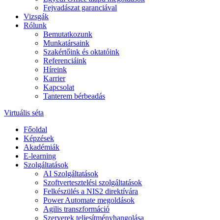
Fejvadászat garanciával
Vizsgák
Rólunk
Bemutatkozunk
Munkatársaink
Szakértőink és oktatóink
Referenciáink
Híreink
Karrier
Kapcsolat
Tanterem bérbeadás
Virtuális séta
Főoldal
Képzések
Akadémiák
E-learning
Szolgáltatások
AI Szolgáltatások
Szoftvertesztelési szolgáltatások
Felkészülés a NIS2 direktívára
Power Automate megoldások
Agilis transzformáció
Szerverek teljesítményhangolása