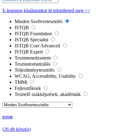
E-learning kínálatunkat itt tekintheted meg >>
Minden Szoftvertesztelés
ISTQB
ISTQB Foundation
ISTQB Specialist
ISTQB Core Advanced
ISTQB Expert
Tesztmenedzsment
Tesztautomatizálás
Teljesítménytesztelés
WCAG, Accessibility, Usability
TMMi
Fejlesztőknek
Tesztelő szakképzések, akadémiák
ISTQB
(
26
db
képzés
)