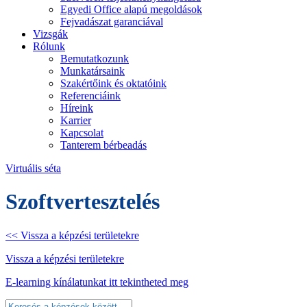
Egyedi Office alapú megoldások
Fejvadászat garanciával
Vizsgák
Rólunk
Bemutatkozunk
Munkatársaink
Szakértőink és oktatóink
Referenciáink
Híreink
Karrier
Kapcsolat
Tanterem bérbeadás
Virtuális séta
Szoftvertesztelés
<< Vissza a képzési területekre
Vissza a képzési területekre
E-learning kínálatunkat itt tekintheted meg