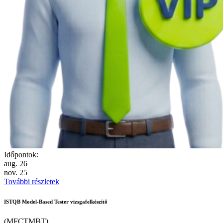
Időpontok:
aug.
26
nov.
25
További részletek
ISTQB Model-Based Tester vizsgafelkészítő
(MFCTMBT)