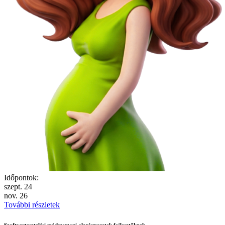
Időpontok:
szept.
24
nov.
26
További részletek
Szoftvertesztelési módszertani alapismeretek fejlesztőknek