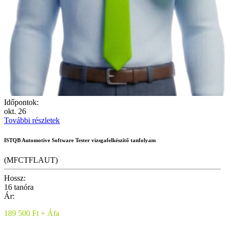
Időpontok:
okt.
26
További részletek
ISTQB Automotive Software Tester vizsgafelkészítő tanfolyam
(MFCTFLAUT)
Hossz:
16 tanóra
Ár:
189 500 Ft + Áfa