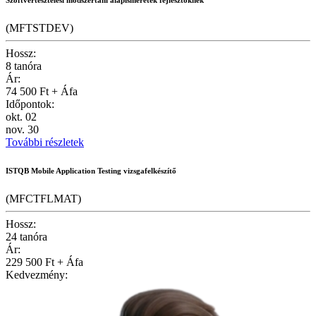
(MFTSTDEV)
Hossz:
8 tanóra
Ár:
74 500 Ft + Áfa
Időpontok:
okt.
02
nov.
30
További részletek
ISTQB Mobile Application Testing vizsgafelkészítő
(MFCTFLMAT)
Hossz:
24 tanóra
Ár:
229 500 Ft + Áfa
Kedvezmény: