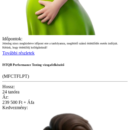
Időpontok:
Jelenleg nincs meghirdetve időpont erre a tanfolyamra, megfelelő számú érdeklődés esetén indítjuk.
Kérünk, hogy érdeklődj kollégáinknál!
További részletek
ISTQB Performance Testing vizsgafelkészítő
(MFCTFLPT)
Hossz:
24 tanóra
Ár:
239 500 Ft + Áfa
Kedvezmény: