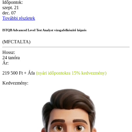
Időpontok:
szept.
21
dec.
07
További részletek
ISTQB Advanced Level Test Analyst vizsgafelkészítő képzés
(MFCTALTA)
Hossz:
24 tanóra
Ár:
219 500 Ft + Áfa
(nyári időpontokra 15% kedvezmény)
Kedvezmény: